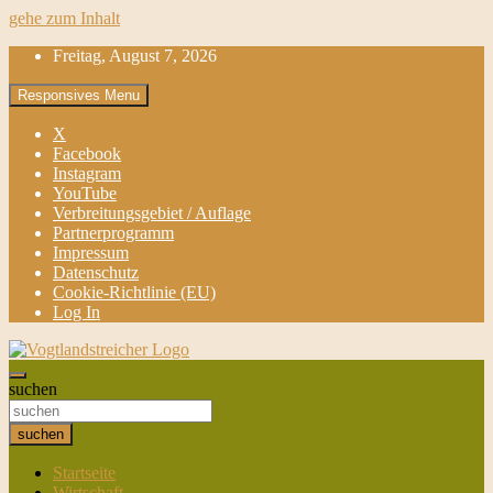
gehe zum Inhalt
Freitag, August 7, 2026
Responsives Menu
X
Facebook
Instagram
YouTube
Verbreitungsgebiet / Auflage
Partnerprogramm
Impressum
Datenschutz
Cookie-Richtlinie (EU)
Log In
aktuell & mittendrin
suchen
Vogtlandstreicher
suchen
Startseite
Wirtschaft