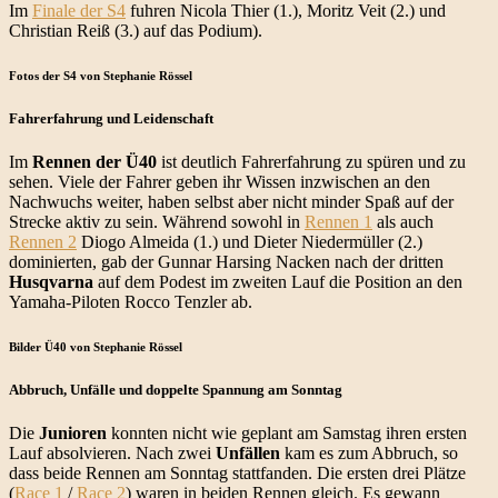
Im
Finale der S4
fuhren Nicola Thier (1.), Moritz Veit (2.) und
Christian Reiß (3.) auf das Podium).
Fotos der S4 von Stephanie Rössel
Fahrerfahrung und Leidenschaft
Im
Rennen der Ü40
ist deutlich Fahrerfahrung zu spüren und zu
sehen. Viele der Fahrer geben ihr Wissen inzwischen an den
Nachwuchs weiter, haben selbst aber nicht minder Spaß auf der
Strecke aktiv zu sein. Während sowohl in
Rennen 1
als auch
Rennen 2
Diogo Almeida (1.) und Dieter Niedermüller (2.)
dominierten, gab der Gunnar Harsing Nacken nach der dritten
Husqvarna
auf dem Podest im zweiten Lauf die Position an den
Yamaha-Piloten Rocco Tenzler ab.
Bilder Ü40 von Stephanie Rössel
Abbruch, Unfälle und doppelte Spannung am Sonntag
Die
Junioren
konnten nicht wie geplant am Samstag ihren ersten
Lauf absolvieren. Nach zwei
Unfällen
kam es zum Abbruch, so
dass beide Rennen am Sonntag stattfanden. Die ersten drei Plätze
(
Race 1
/
Race 2
) waren in beiden Rennen gleich. Es gewann