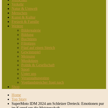
Verkehr
Natur & Umwelt
Menschen
Kunst & Kultur
Freizeit & Familie
Weitere
Bildergalerie
Bildung
Buchtipps
Filmtipps
Fünf auf einen Streich
Gewinnspiel
Meinung
Musiktipps
Politik & Gesellschaft
Sport
Unter uns
Veranstaltungstipp
Vogtlandstreicher fragt nach
Shop
Home
Top Story
SuperMoto IDM 2024 am Schleizer Dreieck: Emotionen pur
im Kampf um die Meisterschaft