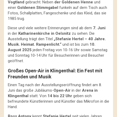
Vogtland
gebracht. Neben
der Goldenen Henne
und
einer
Goldenen Stimmgabel
funkeln auf dem Tisch auch
Fotos, Schallplatten, Fangeschenke und das Kleid, das sie
1985 trug.
Diese und viele weitere Erinnerungen sind ab dem
7. Juni
in der
Katharinenkirche in Oelsnitz
zu sehen. Die
Ausstellung trägt den Titel
„Stefanie Hertel – 40 Jahre.
Musik. Heimat. Rampenlicht.“
und ist bis zum
10.
August 2025
jeden Freitag von 10-16 Uhr sowie Samstag
und Sonntag 10-14 Uhr für Besucherinnen und Besucher
geöffnet.
Großes Open-Air in Klingenthal: Ein Fest mit
Freunden und Musik
Einen Tag nach der Ausstellungseröffnung findet am 8.
Juni das große Jubiläums-
Open-Air
in der
Arena in
Klingenthal
statt. Von
14 bis 22 Uhr
geben sich
befreundete Künstlerinnen und Künstler das Mikrofon in die
Hand.
Ross Antony
kennt
Stefanie Hertel
seit vielen Jahren.