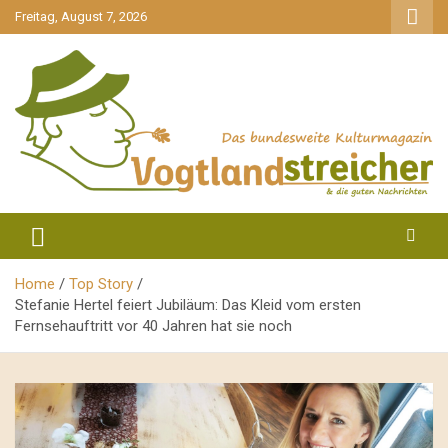
gehe
Freitag, August 7, 2026
zum
Inhalt
aktuell & mittendrin
Vogtlandstreicher
Home
Top Story
Stefanie Hertel feiert Jubiläum: Das Kleid vom ersten
Fernsehauftritt vor 40 Jahren hat sie noch