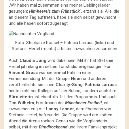
„Wir haben mal zusammen eins meiner Lieblingslieder
gesungen:
Himbeereis zum Frühstück
“, erzählt sie. Alle, die
an diesem Tag auftreten, habe sie sich selbst gewünscht –
und alle haben sofort zugesagt.
Foto: Stephanie Rössel – Patricia Larrass (links) und
Stefanie Hertel (rechts) arbeiten inzwischen zusammen
Auch
Claudia Jung
wird dabei sein. Mit ihr hat Stefanie
Hertel jahrelang im selben Tonstudio eingesungen. Für
Vincent Gross
war sie einmal Patin in einer
Fernsehsendung. Mit der Gruppe
Neon
und anderen
veröffentlichte sie einen
Charity-Song
.
Patricia Larrass
,
heute nicht nur Kollegin auf der Bühne, sondern auch ihre
Büroleiterin
, ist ebenfalls Teil des Programms. Und auch
Tim Wilhelm
, Frontmann der
Münchener Freiheit
, ist
inzwischen eng mit
Lanny Lanner
, dem Ehemann von
Stefanie Hertel, befreundet. Die Gruppe wird am späten
Abend die Arena rocken. Genau wie die Vogtländerin
selbst, mit ihrer
Dirndlrockband
und ihrem Familienprojekt