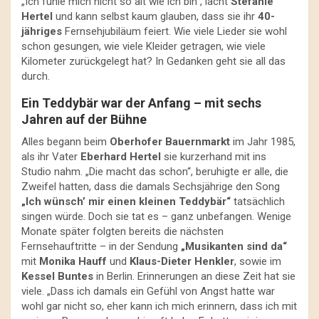
„Ich fühle mich nicht so alt wie ich bin“, lacht
Stefanie
Hertel
und kann selbst kaum glauben, dass sie ihr
40-
jähriges
Fernsehjubiläum feiert. Wie viele Lieder sie wohl
schon gesungen, wie viele Kleider getragen, wie viele
Kilometer zurückgelegt hat? In Gedanken geht sie all das
durch.
Ein Teddybär war der Anfang – mit sechs
Jahren auf der Bühne
Alles begann beim
Oberhofer Bauernmarkt
im Jahr 1985,
als ihr Vater
Eberhard Hertel
sie kurzerhand mit ins
Studio nahm. „Die macht das schon“, beruhigte er alle, die
Zweifel hatten, dass die damals Sechsjährige den Song
„Ich wünsch’ mir einen kleinen Teddybär“
tatsächlich
singen würde. Doch sie tat es – ganz unbefangen. Wenige
Monate später folgten bereits die nächsten
Fernsehauftritte – in der Sendung
„Musikanten sind da“
mit
Monika Hauff
und
Klaus-Dieter Henkler
, sowie im
Kessel Buntes
in Berlin. Erinnerungen an diese Zeit hat sie
viele. „Dass ich damals ein Gefühl von Angst hatte war
wohl gar nicht so, eher kann ich mich erinnern, dass ich mit