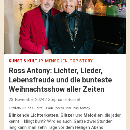
KUNST & KULTUR
MENSCHEN
TOP STORY
Ross Antony: Lichter, Lieder,
Lebensfreude und die bunteste
Weihnachtsshow aller Zeiten
23. November 2024
Stephanie Rössel
Titelfoto: Bruna Guerra – Paul Reeves und Ross Antony
Blinkende Lichterketten
,
Glitzer
und
Melodien
, die jeder
kennt – klingt bunt? Wird es auch. Ganze zwei Stunden
lang kann man zehn Tage vor dem Heiligen Abend