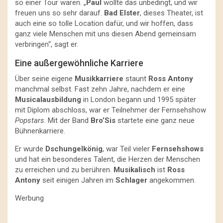
so einer Tour waren. „
Paul
wollte das unbedingt, und wir
freuen uns so sehr darauf.
Bad Elster
, dieses Theater, ist
auch eine so tolle Location dafür, und wir hoffen, dass
ganz viele Menschen mit uns diesen Abend gemeinsam
verbringen“, sagt er.
Eine außergewöhnliche Karriere
Über seine eigene
Musikkarriere
staunt
Ross Antony
manchmal selbst. Fast zehn Jahre, nachdem er eine
Musicalausbildung
in London begann und 1995 später
mit Diplom abschloss, war er Teilnehmer der Fernsehshow
Popstars
. Mit der Band
Bro’Sis
startete eine ganz neue
Bühnenkarriere.
Er wurde
Dschungelkönig
, war Teil vieler
Fernsehshows
und hat ein besonderes Talent, die Herzen der Menschen
zu erreichen und zu berühren.
Musikalisch
ist
Ross
Antony
seit einigen Jahren im
Schlager
angekommen.
Werbung