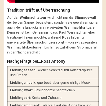
Tradition trifft auf Überraschung
Auf der
Weihnachtstour
wird nicht nur die
Stimmgewalt
der beiden Sänger begeistern, sondern sie gewähren sicher
auch kleine Einblicke in ihre
privaten Weihnachtsrituale
.
Denn es ist kein Geheimnis, dass
Paul
Weihnachten eher
traditionell feiern möchte, während
Ross
lieber für
unerwartete
Überraschungen
sorgt – von extravaganten
Weihnachtskostümen
bis hin zu zufälligem Stromausfall
in der Nachbarschaft.
Nachgefragt bei…Ross Antony
Lieblingsessen:
Wiener Schnitzel mit Kartoffelpüree
und Erbsen
Lieblingsmusik:
querbeet, aber gerne chillige Musik
Lieblingswort:
Streichholzschächtelchen
Lieblingsort:
Kreta und Zuhause
Lieblingsmoment:
…als Paul auf die Bühne kam und