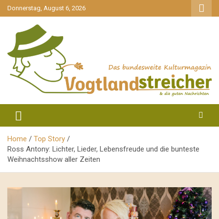
gehe
Donnerstag, August 6, 2026
zum
Inhalt
aktuell & mittendrin
Vogtlandstreicher
Home
Top Story
Ross Antony: Lichter, Lieder, Lebensfreude und die bunteste
Weihnachtsshow aller Zeiten