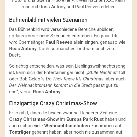
Foto: Bruna Guerra – So eine Art Weihnachten XXL kann
man mit Ross Antony und Paul Reeves erleben
Bühnenbild mit vielen Szenarien
Das Bühnenbild wird verschiedene Bereiche abbilden,
sodass immer neue Szenarien entstehen. Ein paar Titel
wird Opernsänger
Paul Reeves
allein singen, genauso wie
Ross Antony
. Doch so manches Lied wird auch zum
Duett.
So richtig entscheiden, was sein Lieblingsweihnachtssong
ist, kann sich der Entertainer gar nicht. „
Stille Nacht
ist toll
oder Bob Geldofs
Do They Know It’s Christmas
, aber auch
Der Weihnachtsmann kommt in die Stadt
passt gut zu
uns“, verrät
Ross Antony
.
Einzigartige Crazy Christmas-Show
Er erzählt, dass die beiden zwar seit längerer Zeit eine
Crazy Christmas-Show
im
Europa Park Rust
haben und
auch schon viele
Weihnachtsmelodien
zusammen auf
Tonträger
gebannt haben, aber noch nie zusammen auf