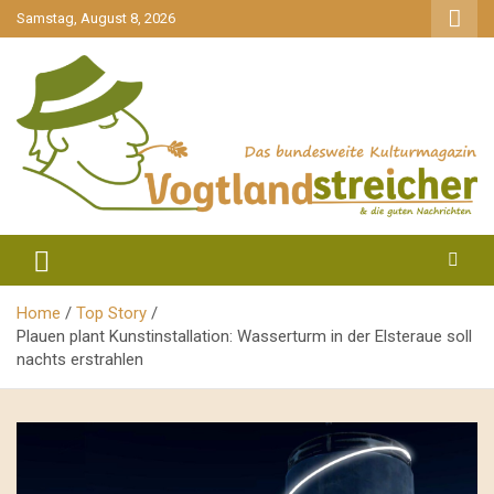
gehe
Samstag, August 8, 2026
zum
Inhalt
aktuell & mittendrin
Vogtlandstreicher
Home
Top Story
Plauen plant Kunstinstallation: Wasserturm in der Elsteraue soll
nachts erstrahlen