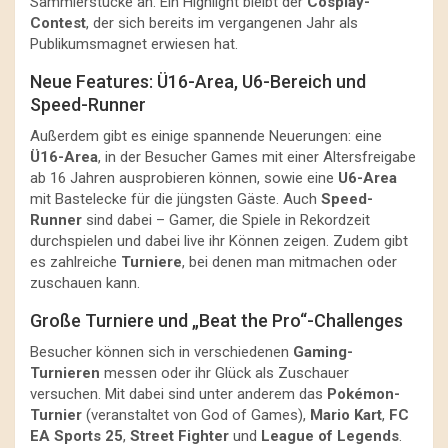
Sammlerstücke an. Ein Highlight bleibt der
Cosplay-
Contest
, der sich bereits im vergangenen Jahr als
Publikumsmagnet erwiesen hat.
Neue Features: Ü16-Area, U6-Bereich und
Speed-Runner
Außerdem gibt es einige spannende Neuerungen: eine
Ü16-Area
, in der Besucher Games mit einer Altersfreigabe
ab 16 Jahren ausprobieren können, sowie eine
U6-Area
mit Bastelecke für die jüngsten Gäste. Auch
Speed-
Runner
sind dabei – Gamer, die Spiele in Rekordzeit
durchspielen und dabei live ihr Können zeigen. Zudem gibt
es zahlreiche
Turniere
, bei denen man mitmachen oder
zuschauen kann.
Große Turniere und „Beat the Pro“-Challenges
Besucher können sich in verschiedenen
Gaming-
Turnieren
messen oder ihr Glück als Zuschauer
versuchen. Mit dabei sind unter anderem das
Pokémon-
Turnier
(veranstaltet von God of Games),
Mario Kart
,
FC
EA Sports 25
,
Street Fighter
und
League of Legends
.