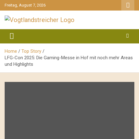
gehe
Freitag, August 7, 2026
zum
Inhalt
aktuell & mittendrin
Vogtlandstreicher
Home
Top Story
LFG-Con 2025: Die Gaming-Messe in Hof mit noch mehr Areas
und Highlights