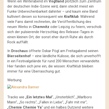
Wenn ein Winterabend im
Vogtland
plötzlich zum Zentrum
der deutschen Indie-Szene wird, dann steckt meist ein
Funke Unberechenbarkeit dahinter – und kaum eine Band
kultiviert diesen so konsequent wie
Kraftklub
. Während
viele Fans damit rechneten, die Veröffentlichung des
neuen Werks in
Chemnitz
oder Leipzig zu feiern, verschob
sich der pulsierende Herzschlag des Release-Tages in
einen kleinen Ort, der sonst eher durch Ruhe als durch
Rock auffällt.
In
Drochaus
öffnete Oskar Pögl am Freitagabend seinen
Bierseitenhof
– eine ländliche Kulisse, die sich unverhofft
in ein Festivalgelände für rund 200 Menschen verwandelte.
Hier fanden sich jene ein, die wissen:
Kraftklub
bleiben
immer für eine Überraschung gut.
Werbung
Tracks wie „
Ein letztes Mal
“, „Unsterblich“, „Marlboro
Mann“, „So rechts“, „Fallen in Liebe“, „Fahr mit mir“,
„
Chemie Chemie Ya
“ und ein halbes Dutzend weitere