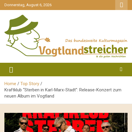
gehe
Donnerstag, August 6, 2026
zum
Inhalt
aktuell & mittendrin
Vogtlandstreicher
Home
Top Story
Kraftklub “Sterben in Karl-Marx-Stadt”: Release-Konzert zum
neuen Album im Vogtland