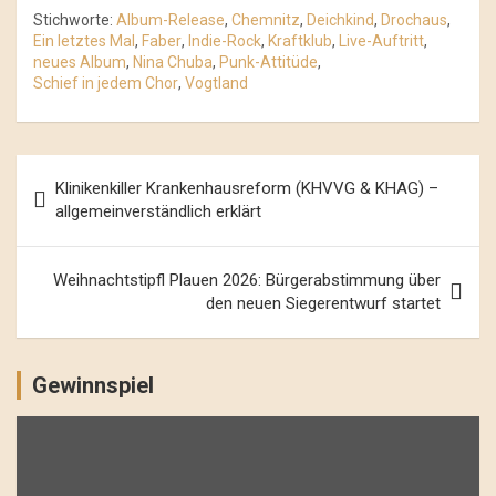
Stichworte:
Album-Release
,
Chemnitz
,
Deichkind
,
Drochaus
,
Ein letztes Mal
,
Faber
,
Indie-Rock
,
Kraftklub
,
Live-Auftritt
,
neues Album
,
Nina Chuba
,
Punk-Attitüde
,
Schief in jedem Chor
,
Vogtland
Beitrags-
Klinikenkiller Krankenhausreform (KHVVG & KHAG) –
Navigation
allgemeinverständlich erklärt
Weihnachtstipfl Plauen 2026: Bürgerabstimmung über
den neuen Siegerentwurf startet
Gewinnspiel