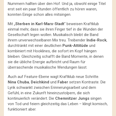
Nummern hallten über den Hof. Und ja, obwohl einige Titel
erst seit ein paar Stunden öffentlich zu hören waren,
konnten Einige schon alles mitsingen.
Mit „
Sterben in Karl-Marx-Stadt
“ beweisen Kraftklub
einmal mehr, dass sie ihren Finger tief in die Wunden der
Gesellschaft legen wollen. Musikalisch bleibt die Band
ihrem unverwechselbaren Mix treu. Treibender
Indie-Rock
,
durchtränkt mit einer deutlichen
Punk-Attitüde
und
kombiniert mit Hooklines, die sofort im Kopf hängen
bleiben. Gleichzeitig schafft die Band Momente, in denen
sie die übliche Energie aufbricht und Raum für
überraschende musikalische Wendungen lässt.
Auch auf Feature-Ebene wagt Kraftklub neue Schritte.
Nina Chuba
,
Deichkind
und
Faber
setzen Kontraste. Die
Lyrik schwankt zwischen Erinnerungsarbeit und dem
Gefühl, in eine Zukunft hineinzustolpern, die sich
kontinuierlich verändert. Die
Chemnitzer Jungs
singen
von Tod und feiern gleichzeitig das Leben – klingt komisch,
funktioniert aber.