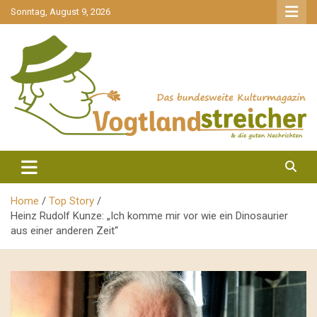
gehe
Sonntag, August 9, 2026
zum
Inhalt
aktuell & mittendrin
Vogtlandstreicher
Home
Top Story
Heinz Rudolf Kunze: „Ich komme mir vor wie ein Dinosaurier
aus einer anderen Zeit“