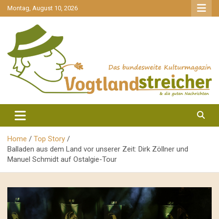
gehe
Montag, August 10, 2026
zum
Inhalt
aktuell & mittendrin
Vogtlandstreicher
Home
Top Story
Balladen aus dem Land vor unserer Zeit: Dirk Zöllner und
Manuel Schmidt auf Ostalgie-Tour