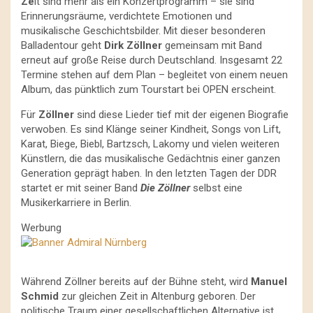
Ze
it sind mehr als ein Konzertprogramm – sie sind
Erinnerungsräume, verdichtete Emotionen und
musikalische Geschichtsbilder. Mit dieser besonderen
Balladentour geht
Dirk Zöllner
gemeinsam mit Band
erneut auf große Reise durch Deutschland. Insgesamt 22
Termine stehen auf dem Plan – begleitet von einem neuen
Album, das pünktlich zum Tourstart bei OPEN erscheint.
Für
Zöllner
sind diese Lieder tief mit der eigenen Biografie
verwoben. Es sind Klänge seiner Kindheit, Songs von Lift,
Karat, Biege, Biebl, Bartzsch, Lakomy und vielen weiteren
Künstlern, die das musikalische Gedächtnis einer ganzen
Generation geprägt haben. In den letzten Tagen der DDR
startet er mit seiner Band
Die Zöllner
selbst eine
Musikerkarriere in Berlin.
Werbung
Während Zöllner bereits auf der Bühne steht, wird
Manuel
Schmid
zur gleichen Zeit in Altenburg geboren. Der
politische Traum einer gesellschaftlichen Alternative ist