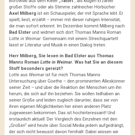
Borowski aus dem Kieler „
Tatort
“, als klugen Erzähler
großer Stoffe oder als Stimme zahlreicher Hörbücher:
Axel Milberg
ist ein Schauspieler, der mit Sprache lebt. Er
spielt, liest, erzählt – immer mit dieser ruhigen Intensität,
die man sofort erkennt. Im Dezember kommt Milberg nach
Bad Elster
und widmet sich dort Thomas Manns Roman
Lotte in Weimar
. Gemeinsam mit einem Streichquartett
lässt er Literatur und Musik in einen Dialog treten.
Herr Milberg, Sie lesen in Bad Elster aus Thomas
Manns Roman
Lotte in Weimar
. Was hat Sie an diesem
Stoff besonders gereizt?
Lotte aus Weimar
ist für mich Thomas Manns
Untersuchung über Goethe – den prominenten Alleskönner
seiner Zeit – und über die Reaktion der Menschen um ihn
herum, die sich auf ihn beziehen. Sie wollen teilhaben an
seiner Größe und leiden zugleich darunter, dass sie von
ihren eigenen Möglichkeiten her einen anderen Platz
zugewiesen bekommen. Das ist hochinteressant! Und
erstaunlich aktuell: Der Vergleich des Einzelnen mit den
„Großen“ wird heute über Social Media jedem aufgedrängt,
der sich nicht bewusst davon fernhält. Dabei wissen wir