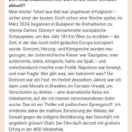
aktuell?
Mein letzter
Tatort
aus Kiel war ungeheuer erfolgreich –
sicher einer der besten. Doch schon eine Woche später, im
März 2024, begannen in Budapest die Dreharbeiten zu
Vienna Games
. Disney+ versammelte europäische
Schauspieler, um das Jahr 1814 in Wien zu erzählen – die
Zeit, in der das noch nicht gedachte Europa konzipiert
wurde. Grenzen, Herzog- und Königreiche wurden neu
gezogen, der österreichische Kaiser war Gastgeber, man
schlemmte, liebte, intrigierte, hatte viel Spaß – und
zwischendurch machte man Politik. Napoleon war besiegt,
und man fragte: Wer gibt was, wer bekommt was? Die
Drehzeit war ein Fest. Im Herbst desselben Jahres war ich
dann zwei Monate in Brasilien, im Cerrado-Urwald, um
Verschollen
zu drehen – eine dramatische Reise ins
Unbekannte, auf der ich meinen verschwundenen Sohn
suche. Das ist ein Thriller mit politischem Sprengstoff: Ich
entdecke dabei die mafiöse Zerstörung der Wälder, die
Gewalt gegen die indigene Bevölkerung, das Geschäft mit
angeblich grünem Stahl. Der Film läuft derzeit mit großem
Erfolg in der ARD-Mediathek.