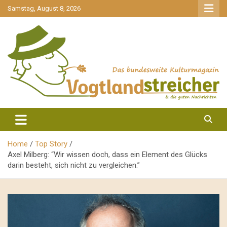
gehe
Samstag, August 8, 2026
zum
Inhalt
aktuell & mittendrin
Vogtlandstreicher
Home
Top Story
Axel Milberg: “Wir wissen doch, dass ein Element des Glücks
darin besteht, sich nicht zu vergleichen.”