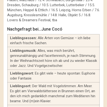
Dresden, Schauburg / 10.5. Lutterbek, Lutterbeker / 15.5.
München, Heppel & Ettlich / 16.5. Leipzig, Horns Erben / 7.6.
Augsburg, Kresslesmühle / 14.8. Halle, Objekt 5 / 16.8.
Lovers & Dreamers Festival, tba
Nachgefragt bei…June Cocó
Lieblingsessen:
Alle Arten von Gemüse – ich liebe
einfach frische Sachen.
Lieblingsmusik:
Alles, was mich berührt,
genreunabhängig und facettenreich, je nach Stimmung.
In der Weihnachtszeit höre ich ab und zu wieder Klassik
oder Jazz. Und Vogelgezwitscher.
Lieblingswort:
Es gibt viele – heute spontan: Euphorie
oder Fantasie.
Lieblingsort:
Der Wald mit Vogelstimmen. Am Meer.
Es gibt am Vierwaldstättersee in Brunnen einen Ort, an
den ich mich gedanklich manchmal zum Meditieren hin
beame. Und (m)ein Klavier.