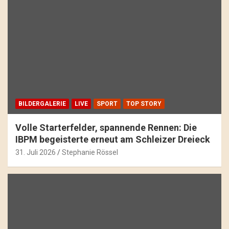
BILDERGALERIE
LIVE
SPORT
TOP STORY
Volle Starterfelder, spannende Rennen: Die
IBPM begeisterte erneut am Schleizer Dreieck
31. Juli 2026
Stephanie Rössel