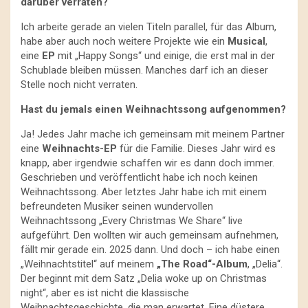
darüber verraten?
Ich arbeite gerade an vielen Titeln parallel, für das Album,
habe aber auch noch weitere Projekte wie ein
Musical
,
eine
EP
mit „Happy Songs“ und einige, die erst mal in der
Schublade bleiben müssen. Manches darf ich an dieser
Stelle noch nicht verraten.
Hast du jemals einen Weihnachtssong aufgenommen?
Ja! Jedes Jahr mache ich gemeinsam mit meinem Partner
eine
Weihnachts-EP
für die Familie. Dieses Jahr wird es
knapp, aber irgendwie schaffen wir es dann doch immer.
Geschrieben und veröffentlicht habe ich noch keinen
Weihnachtssong. Aber letztes Jahr habe ich mit einem
befreundeten Musiker seinen wundervollen
Weihnachtssong „Every Christmas We Share“ live
aufgeführt. Den wollten wir auch gemeinsam aufnehmen,
fällt mir gerade ein. 2025 dann. Und doch – ich habe einen
„Weihnachtstitel“ auf meinem
„The Road“-Album
, „Delia“.
Der beginnt mit dem Satz „Delia woke up on Christmas
night“, aber es ist nicht die klassische
Weihnachtsgeschichte, die man erwartet. Eine düstere