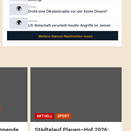
AKTUELL
SPORT
pannende
Städtelauf Plauen–Hof 2026: