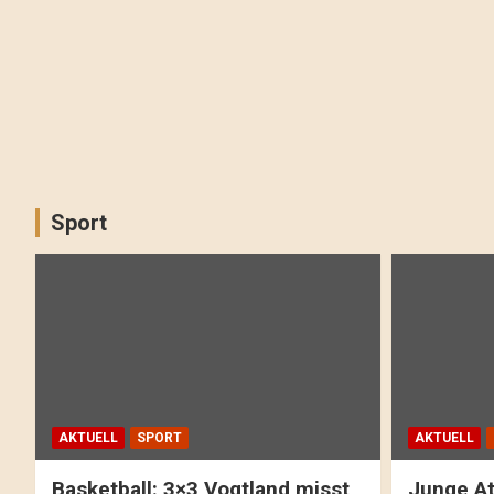
Sport
AKTUELL
SPORT
AKTUELL
Basketball: 3×3 Vogtland misst
Junge At