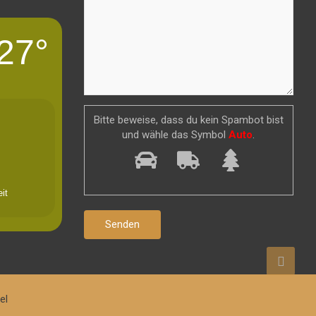
27°
Bitte beweise, dass du kein Spambot bist
und wähle das Symbol
Auto
.
it
el