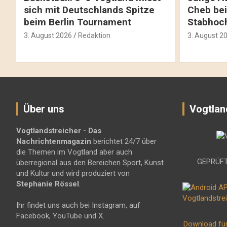
sich mit Deutschlands Spitze
Cheb bei
beim Berlin Tournament
Stabhoc
3. August 2026
Redaktion
3. August 2
Über uns
Vogtlan
Vogtlandstreicher
- Das
Nachrichtenmagazin
berichtet 24/7 über
die Themen im Vogtland aber auch
GEPRÜFT
überregional aus den Bereichen Sport, Kunst
und Kultur und wird produziert von
Stephanie Rössel
.
Ihr findet uns auch bei Instagram, auf
Facebook, YouTube und X.
Download fü