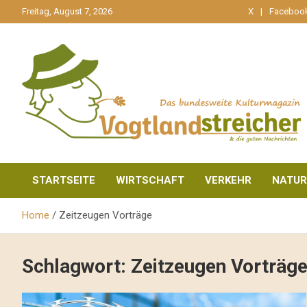
gehe
Freitag, August 7, 2026
X
Faceboo
zum
Inhalt
aktuell & mittendrin
Vogtlandstreicher
STARTSEITE
WIRTSCHAFT
VERKEHR
NATUR
Home
Zeitzeugen Vorträge
Schlagwort:
Zeitzeugen Vorträg