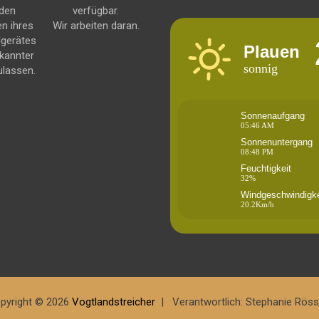
 den
verfügbar.
en ihres
Wir arbeiten daran.
dgerätes
Plauen
kannter
sonnig
ulassen.
Sonnenaufgang
05:46 AM
Sonnenuntergang
08:48 PM
Feuchtigkeit
32%
Windgeschwindigke
20.2Km/h
pyright © 2026
Vogtlandstreicher
Verantwortlich: Stephanie Röss