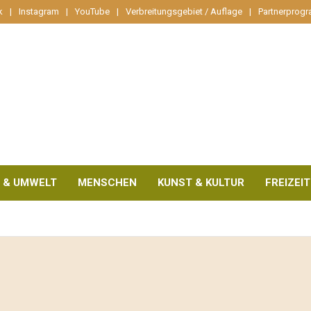
k
Instagram
YouTube
Verbreitungsgebiet / Auflage
Partnerprog
 & UMWELT
MENSCHEN
KUNST & KULTUR
FREIZEIT
e