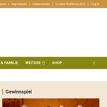
ramm
Impressum
Datenschutz
Cookie-Richtlinie (EU)
Log In
 & FAMILIE
WEITERE
SHOP
Gewinnspiel