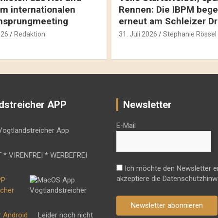
m internationalen
Rennen: Die IBPM bege
hsprungmeeting
erneut am Schleizer D
026
Redaktion
31. Juli 2026
Stephanie Rössel
dstreicher APP
Newsletter
E-Mail
 * VIRENFREI * WERBEFREI
Ich möchte den Newsletter e
akzeptiere die Datenschutzhinw
Newsletter abonnieren
r Android
Leider noch nicht