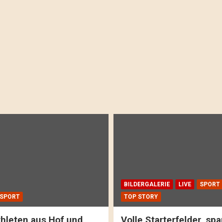
BILDERGALERIE
LIVE
SPORT
SPORT
TOP STORY
hleten aus Hof und
Volle Starterfelder, s