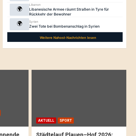
AKTUELL
SPORT
pannende
Städtelauf Plauen–Hof 2026: