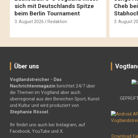
sich mit Deutschlands Spitze
Cheb bei
beim Berlin Tournament
Stabhoc
3. August 2026
Redaktion
3. August 2
Über uns
Vogtlan
Vogtlandstreicher
- Das
Nachrichtenmagazin
berichtet 24/7 über
die Themen im Vogtland aber auch
GEPRÜFT
überregional aus den Bereichen Sport, Kunst
und Kultur und wird produziert von
Stephanie Rössel
.
Ihr findet uns auch bei Instagram, auf
Facebook, YouTube und X.
Download fü