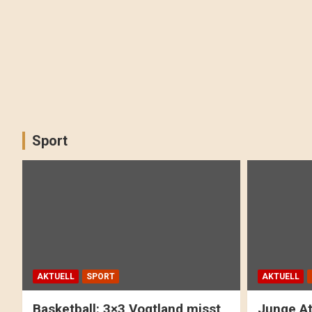
Sport
AKTUELL
SPORT
AKTUELL
Basketball: 3×3 Vogtland misst
Junge At