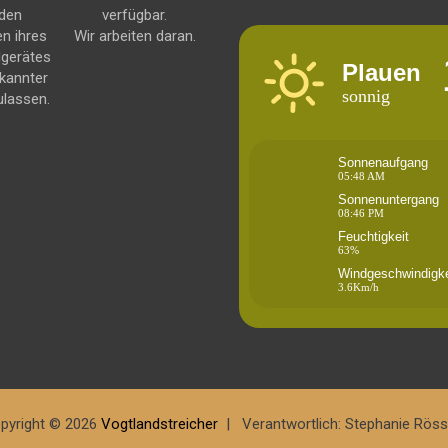
 den
verfügbar.
en ihres
Wir arbeiten daran.
dgerätes
Plauen
kannter
sonnig
ulassen.
Sonnenaufgang
05:48 AM
Sonnenuntergang
08:46 PM
Feuchtigkeit
63%
Windgeschwindigke
3.6Km/h
pyright © 2026
Vogtlandstreicher
Verantwortlich: Stephanie Röss