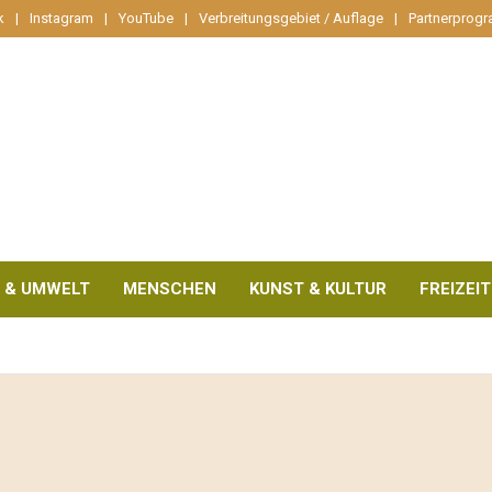
k
Instagram
YouTube
Verbreitungsgebiet / Auflage
Partnerprog
 & UMWELT
MENSCHEN
KUNST & KULTUR
FREIZEIT