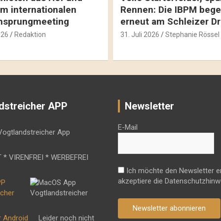
m internationalen
Rennen: Die IBPM bege
hsprungmeeting
erneut am Schleizer D
026
Redaktion
31. Juli 2026
Stephanie Rössel
dstreicher APP
Newsletter
E-Mail
 * VIRENFREI * WERBEFREI
Ich möchte den Newsletter e
akzeptiere die Datenschutzhinw
Newsletter abonnieren
r Android
Leider noch nicht