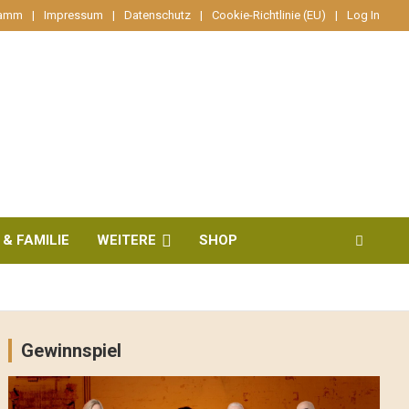
ramm
Impressum
Datenschutz
Cookie-Richtlinie (EU)
Log In
 & FAMILIE
WEITERE
SHOP
Gewinnspiel