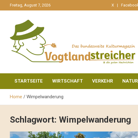
gehe
Freitag, August 7, 2026
X
Faceboo
zum
Inhalt
aktuell & mittendrin
Vogtlandstreicher
STARTSEITE
WIRTSCHAFT
VERKEHR
NATUR
Home
Wimpelwanderung
Schlagwort:
Wimpelwanderung