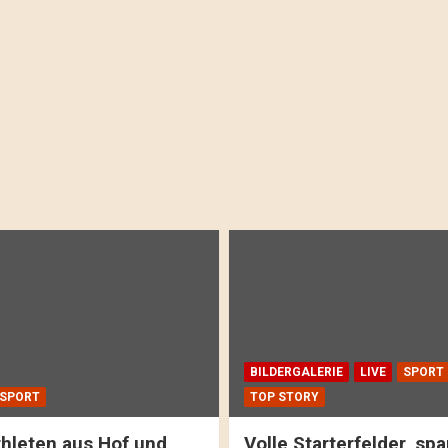
BILDERGALERIE
LIVE
SPORT
SPORT
TOP STORY
hleten aus Hof und
Volle Starterfelder, s