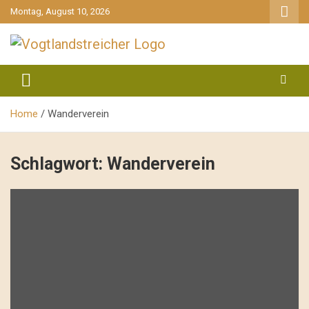
gehe
Montag, August 10, 2026
zum
Inhalt
aktuell & mittendrin
Vogtlandstreicher
Home
Wanderverein
Schlagwort:
Wanderverein