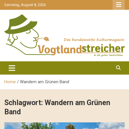
gehe
Samstag, August 8, 2026
zum
Inhalt
aktuell & mittendrin
Vogtlandstreicher
Home
Wandern am Grünen Band
Schlagwort:
Wandern am Grünen
Band