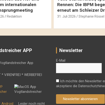
m internationalen
Rennen: Die IBPM bege
hsprungmeeting
erneut am Schleizer D
026
Redaktion
31. Juli 2026
Stephanie Rössel
dstreicher APP
Newsletter
E-Mail
 * VIRENFREI * WERBEFREI
Ich möchte den Newsletter e
akzeptiere die Datenschutzhinw
Newsletter abonnieren
r Android
Leider noch nicht