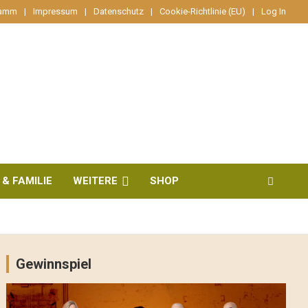
ramm
Impressum
Datenschutz
Cookie-Richtlinie (EU)
Log In
 & FAMILIE
WEITERE
SHOP
Gewinnspiel