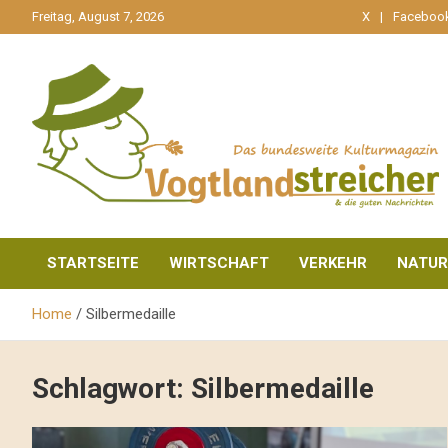
gehe
Freitag, August 7, 2026
X
Faceboo
zum
Inhalt
aktuell & mittendrin
Vogtlandstreicher
STARTSEITE
WIRTSCHAFT
VERKEHR
NATUR
Home
Silbermedaille
Schlagwort:
Silbermedaille