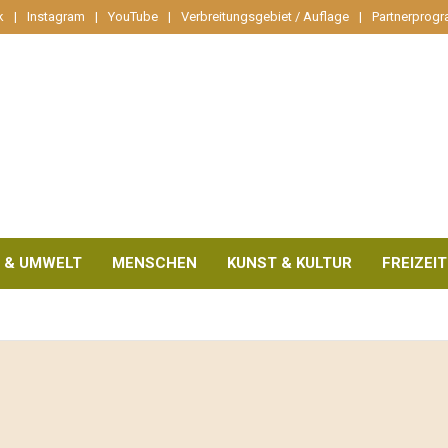
k
Instagram
YouTube
Verbreitungsgebiet / Auflage
Partnerprog
 & UMWELT
MENSCHEN
KUNST & KULTUR
FREIZEIT