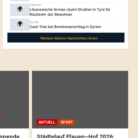
AKTUELL
SPORT
pannende
Städtelauf Plauen–Hof 2026: