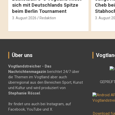
sich mit Deutschlands Spitze
Cheb bei
beim Berlin Tournament
Stabhoc
3. August 2026
Redaktion
3. August 2
Über uns
Vogtlan
Vogtlandstreicher
- Das
Nachrichtenmagazin
berichtet 24/7 über
die Themen im Vogtland aber auch
GEPRÜFT
überregional aus den Bereichen Sport, Kunst
und Kultur und wird produziert von
Stephanie Rössel
.
Ihr findet uns auch bei Instagram, auf
Facebook, YouTube und X.
Download fü