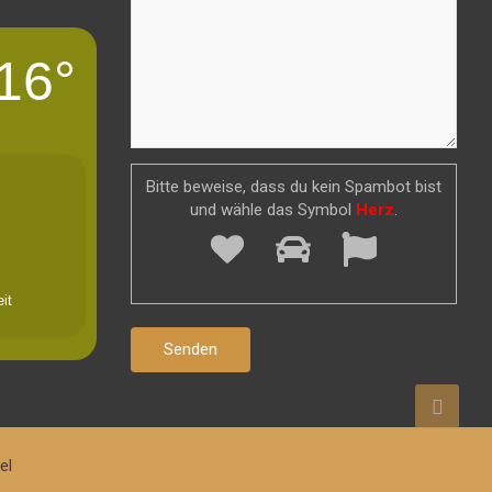
16°
Bitte beweise, dass du kein Spambot bist
und wähle das Symbol
Herz
.
it
el