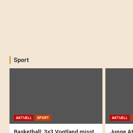
Sport
AKTUELL
SPORT
AKTUELL
Basketball: 3×3 Vogtland misst
Junge At