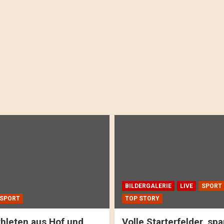
BILDERGALERIE
LIVE
SPORT
SPORT
TOP STORY
hleten aus Hof und
Volle Starterfelder, s