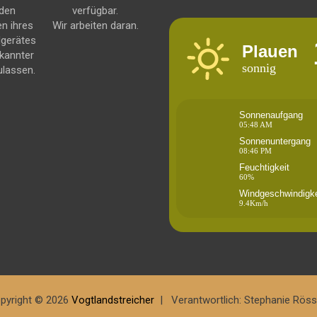
 den
verfügbar.
en ihres
Wir arbeiten daran.
dgerätes
Plauen
kannter
sonnig
ulassen.
Sonnenaufgang
05:48 AM
Sonnenuntergang
08:46 PM
Feuchtigkeit
60%
Windgeschwindigke
9.4Km/h
pyright © 2026
Vogtlandstreicher
Verantwortlich: Stephanie Röss