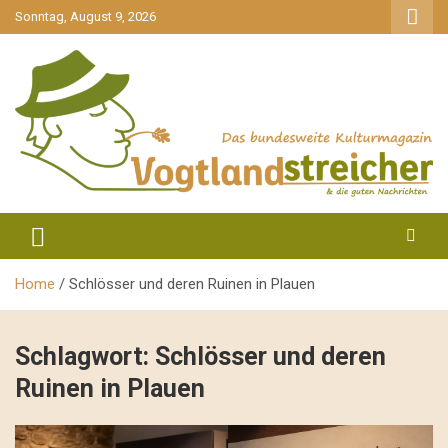
gehe
Sonntag, August 9, 2026
zum
Inhalt
aktuell & mittendrin
Vogtlandstreicher
Home
Schlösser und deren Ruinen in Plauen
Schlagwort:
Schlösser und deren
Ruinen in Plauen