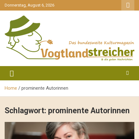
gehe
Donnerstag, August 6, 2026
zum
Inhalt
aktuell & mittendrin
Vogtlandstreicher
Home
prominente Autorinnen
Schlagwort:
prominente Autorinnen