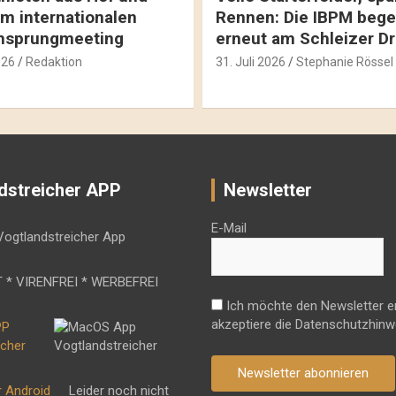
m internationalen
Rennen: Die IBPM bege
hsprungmeeting
erneut am Schleizer D
026
Redaktion
31. Juli 2026
Stephanie Rössel
dstreicher APP
Newsletter
E-Mail
 * VIRENFREI * WERBEFREI
Ich möchte den Newsletter e
akzeptiere die Datenschutzhinw
Newsletter abonnieren
r Android
Leider noch nicht