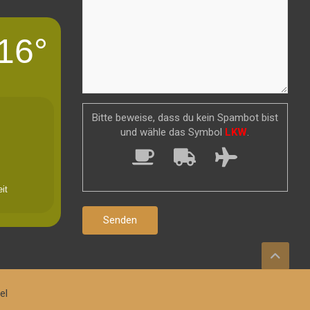
16°
Bitte beweise, dass du kein Spambot bist
und wähle das Symbol
LKW
.
it
el