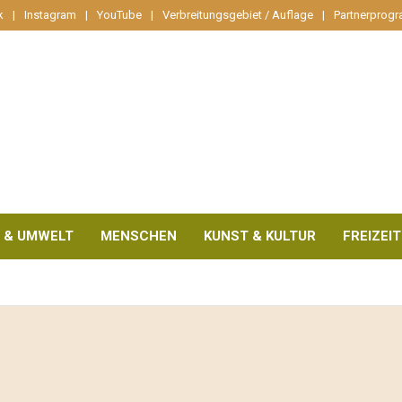
k
Instagram
YouTube
Verbreitungsgebiet / Auflage
Partnerprog
 & UMWELT
MENSCHEN
KUNST & KULTUR
FREIZEIT