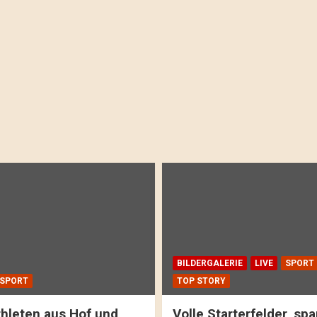
BILDERGALERIE
LIVE
SPORT
SPORT
TOP STORY
hleten aus Hof und
Volle Starterfelder, s