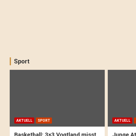
Sport
AKTUELL
SPORT
AKTUELL
Basketball: 3×3 Vogtland misst
Junge At