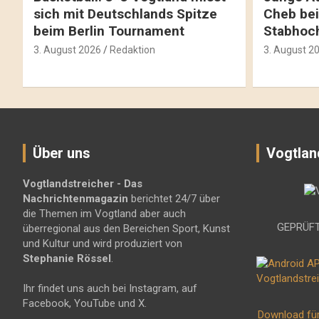
sich mit Deutschlands Spitze
Cheb bei
beim Berlin Tournament
Stabhoc
3. August 2026
Redaktion
3. August 2
Über uns
Vogtlan
Vogtlandstreicher
- Das
Nachrichtenmagazin
berichtet 24/7 über
die Themen im Vogtland aber auch
GEPRÜFT
überregional aus den Bereichen Sport, Kunst
und Kultur und wird produziert von
Stephanie Rössel
.
Ihr findet uns auch bei Instagram, auf
Facebook, YouTube und X.
Download fü