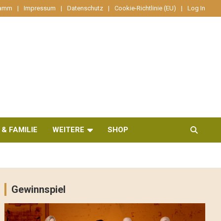
ramm
Impressum
Datenschutz
Cookie-Richtlinie (EU)
Log In
 & FAMILIE
WEITERE
SHOP
Gewinnspiel