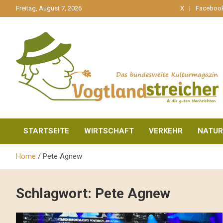
gehe
Freitag, August 7, 2026
X
Faceboo
zum
Inhalt
aktuell & mittendrin
Vogtlandstreicher
STARTSEITE
WIRTSCHAFT
VERKEHR
NATUR
Home
Pete Agnew
Schlagwort:
Pete Agnew