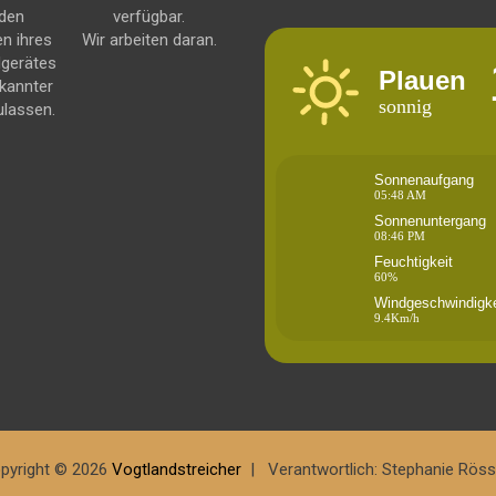
 den
verfügbar.
en ihres
Wir arbeiten daran.
dgerätes
Plauen
kannter
sonnig
ulassen.
Sonnenaufgang
05:48 AM
Sonnenuntergang
08:46 PM
Feuchtigkeit
60%
Windgeschwindigke
9.4Km/h
pyright © 2026
Vogtlandstreicher
Verantwortlich: Stephanie Röss