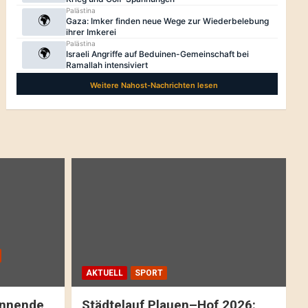
AKTUELL
SPORT
pannende
Städtelauf Plauen–Hof 2026: