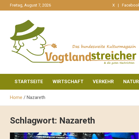
gehe
Freitag, August 7, 2026
X
Faceboo
zum
Inhalt
aktuell & mittendrin
Vogtlandstreicher
STARTSEITE
WIRTSCHAFT
VERKEHR
NATUR
Home
Nazareth
Schlagwort:
Nazareth