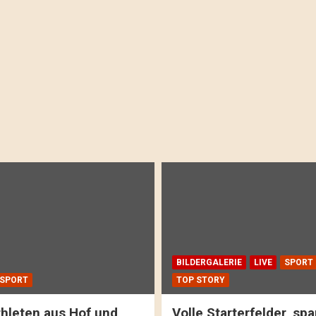
BILDERGALERIE
LIVE
SPORT
SPORT
TOP STORY
hleten aus Hof und
Volle Starterfelder, s