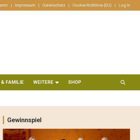
ramm
Impressum
Datenschutz
Cookie-Richtlinie (EU)
Log In
 & FAMILIE
WEITERE
SHOP
Gewinnspiel