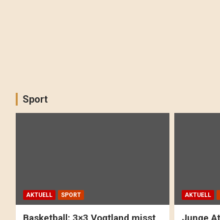
Sport
AKTUELL
SPORT
AKTUELL
Basketball: 3×3 Vogtland misst
Junge At