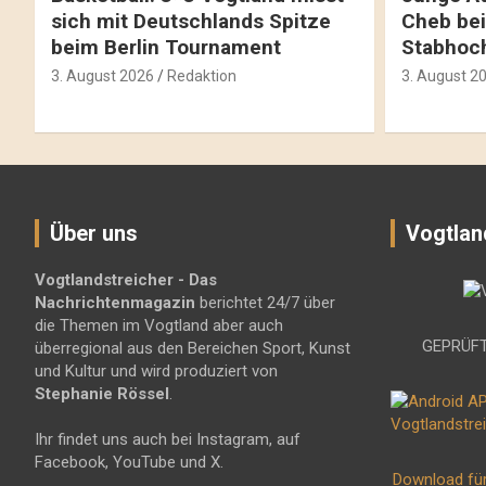
sich mit Deutschlands Spitze
Cheb bei
beim Berlin Tournament
Stabhoc
3. August 2026
Redaktion
3. August 2
Über uns
Vogtlan
Vogtlandstreicher
- Das
Nachrichtenmagazin
berichtet 24/7 über
die Themen im Vogtland aber auch
GEPRÜFT
überregional aus den Bereichen Sport, Kunst
und Kultur und wird produziert von
Stephanie Rössel
.
Ihr findet uns auch bei Instagram, auf
Facebook, YouTube und X.
Download fü