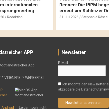
m internationalen
Rennen: Die IBPM bege
hsprungmeeting
erneut am Schleizer D
026
Redaktion
31. Juli 2026
Stephanie Rössel
dstreicher APP
Newsletter
E-Mail
 * VIRENFREI * WERBEFREI
Ich möchte den Newsletter e
akzeptiere die Datenschutzhinw
Newsletter abonnieren
r Android
Leider noch nicht