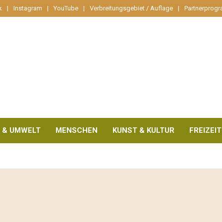
k
Instagram
YouTube
Verbreitungsgebiet / Auflage
Partnerprog
 & UMWELT
MENSCHEN
KUNST & KULTUR
FREIZEIT