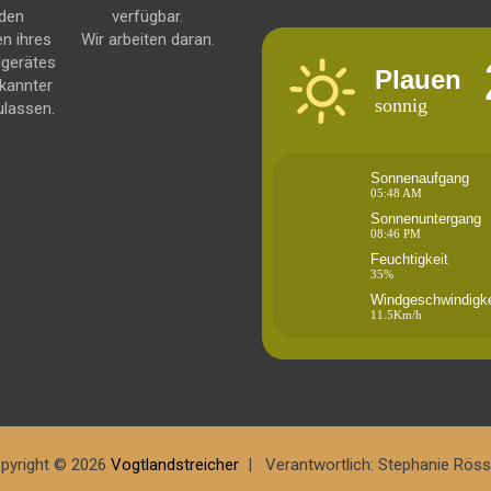
 den
verfügbar.
en ihres
Wir arbeiten daran.
dgerätes
Plauen
kannter
sonnig
ulassen.
Sonnenaufgang
05:48 AM
Sonnenuntergang
08:46 PM
Feuchtigkeit
35%
Windgeschwindigke
11.5Km/h
pyright © 2026
Vogtlandstreicher
Verantwortlich: Stephanie Röss