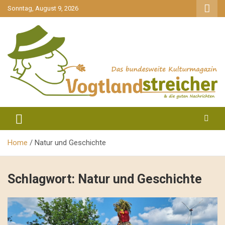
gehe
Sonntag, August 9, 2026
zum
Inhalt
aktuell & mittendrin
Vogtlandstreicher
Home
Natur und Geschichte
Schlagwort:
Natur und Geschichte