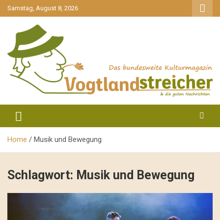
gehe
Samstag, August 8, 2026
zum
Inhalt
aktuell & mittendrin
Vogtlandstreicher
Home
Musik und Bewegung
Schlagwort:
Musik und Bewegung