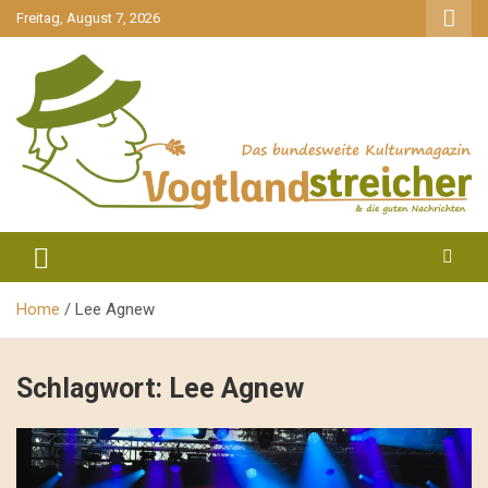
gehe
Freitag, August 7, 2026
zum
Inhalt
aktuell & mittendrin
Vogtlandstreicher
Home
Lee Agnew
Schlagwort:
Lee Agnew