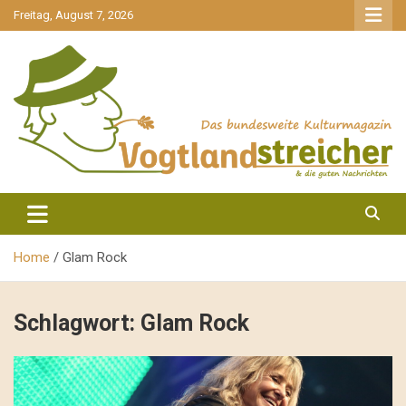
gehe
Freitag, August 7, 2026
zum
Inhalt
aktuell & mittendrin
Vogtlandstreicher
Home
Glam Rock
Schlagwort:
Glam Rock