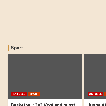
Sport
AKTUELL
SPORT
AKTUELL
Basketball: 3×3 Vogtland misst
Junge At