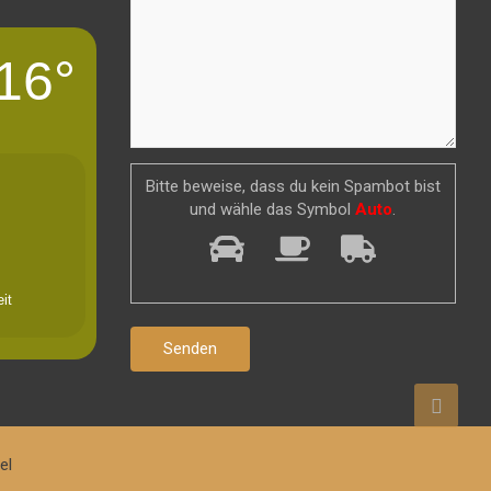
16°
Bitte beweise, dass du kein Spambot bist
und wähle das Symbol
Auto
.
it
el