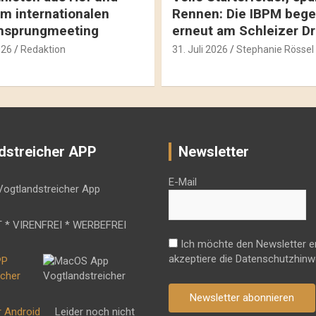
m internationalen
Rennen: Die IBPM bege
hsprungmeeting
erneut am Schleizer D
026
Redaktion
31. Juli 2026
Stephanie Rössel
dstreicher APP
Newsletter
E-Mail
 * VIRENFREI * WERBEFREI
Ich möchte den Newsletter e
akzeptiere die Datenschutzhinw
Newsletter abonnieren
r Android
Leider noch nicht