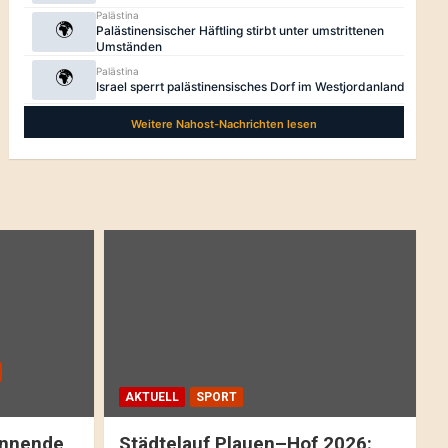
AKTUELL
SPORT
pannende
Städtelauf Plauen–Hof 2026: