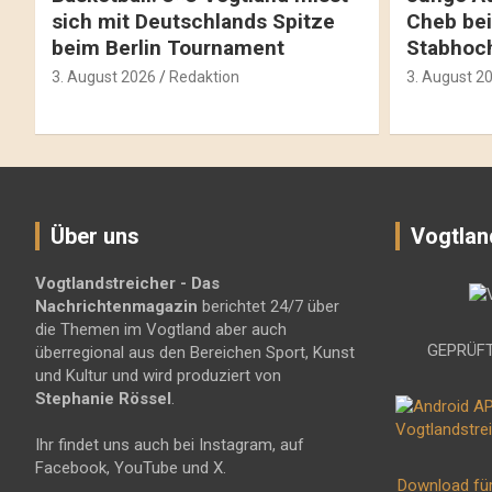
sich mit Deutschlands Spitze
Cheb bei
beim Berlin Tournament
Stabhoc
3. August 2026
Redaktion
3. August 2
Über uns
Vogtlan
Vogtlandstreicher
- Das
Nachrichtenmagazin
berichtet 24/7 über
die Themen im Vogtland aber auch
GEPRÜFT
überregional aus den Bereichen Sport, Kunst
und Kultur und wird produziert von
Stephanie Rössel
.
Ihr findet uns auch bei Instagram, auf
Facebook, YouTube und X.
Download fü