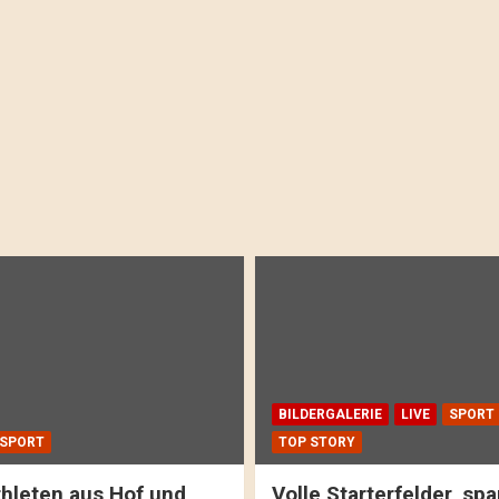
BILDERGALERIE
LIVE
SPORT
SPORT
TOP STORY
hleten aus Hof und
Volle Starterfelder, s