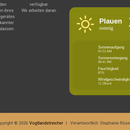
 den
verfügbar.
en ihres
Wir arbeiten daran.
dgerätes
Plauen
kannter
sonnig
ulassen.
Sonnenaufgang
05:52 AM
Sonnenuntergang
08:41 PM
Feuchtigkeit
82%
Windgeschwindigke
12.2Km/h
pyright © 2026
Vogtlandstreicher
Verantwortlich: Stephanie Röss