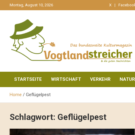
gehe
Montag, August 10, 2026
X
Faceboo
zum
Inhalt
aktuell & mittendrin
Vogtlandstreicher
STARTSEITE
WIRTSCHAFT
VERKEHR
NATUR
Home
Geflügelpest
Schlagwort:
Geflügelpest