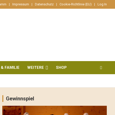
ramm
Impressum
Datenschutz
Cookie-Richtlinie (EU)
Log In
 & FAMILIE
WEITERE
SHOP
Gewinnspiel