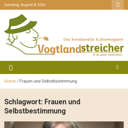
gehe
Samstag, August 8, 2026
zum
Inhalt
aktuell & mittendrin
Vogtlandstreicher
Home
Frauen und Selbstbestimmung
Schlagwort:
Frauen und
Selbstbestimmung