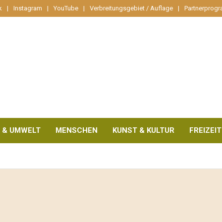
k
Instagram
YouTube
Verbreitungsgebiet / Auflage
Partnerprog
 & UMWELT
MENSCHEN
KUNST & KULTUR
FREIZEIT