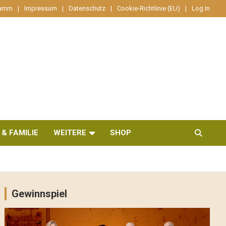
ramm
Impressum
Datenschutz
Cookie-Richtlinie (EU)
Log In
 & FAMILIE
WEITERE
SHOP
Gewinnspiel