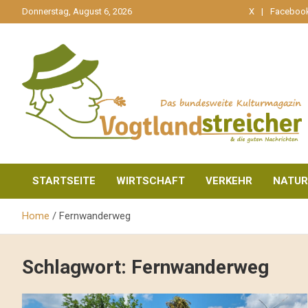
gehe
Donnerstag, August 6, 2026
X
Faceboo
zum
Inhalt
aktuell & mittendrin
Vogtlandstreicher
STARTSEITE
WIRTSCHAFT
VERKEHR
NATUR
Home
Fernwanderweg
Schlagwort:
Fernwanderweg