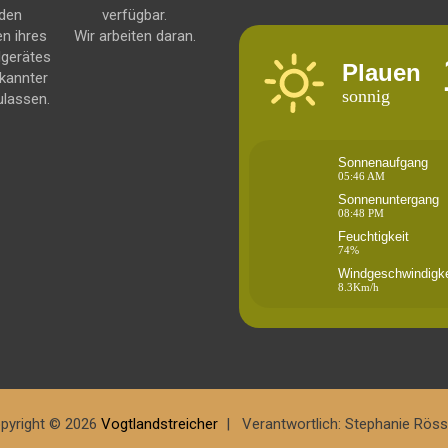
 den
verfügbar.
en ihres
Wir arbeiten daran.
dgerätes
Plauen
kannter
sonnig
ulassen.
Sonnenaufgang
05:46 AM
Sonnenuntergang
08:48 PM
Feuchtigkeit
74%
Windgeschwindigke
8.3Km/h
pyright © 2026
Vogtlandstreicher
Verantwortlich: Stephanie Röss