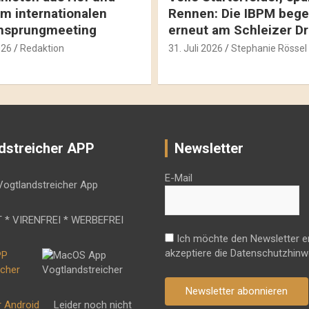
m internationalen
Rennen: Die IBPM bege
hsprungmeeting
erneut am Schleizer D
026
Redaktion
31. Juli 2026
Stephanie Rössel
dstreicher APP
Newsletter
E-Mail
 * VIRENFREI * WERBEFREI
Ich möchte den Newsletter e
akzeptiere die Datenschutzhinw
Newsletter abonnieren
r Android
Leider noch nicht