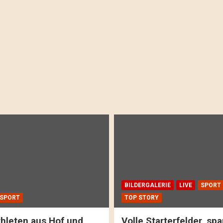
BILDERGALERIE
LIVE
SPORT
SPORT
TOP STORY
hleten aus Hof und
Volle Starterfelder, s