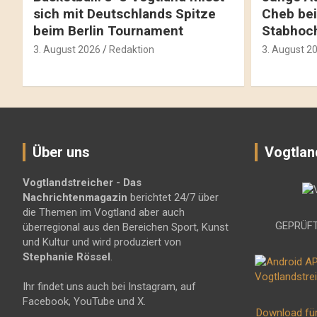
sich mit Deutschlands Spitze
Cheb bei
beim Berlin Tournament
Stabhoc
3. August 2026
Redaktion
3. August 2
Über uns
Vogtlan
Vogtlandstreicher
- Das
Nachrichtenmagazin
berichtet 24/7 über
die Themen im Vogtland aber auch
GEPRÜFT
überregional aus den Bereichen Sport, Kunst
und Kultur und wird produziert von
Stephanie Rössel
.
Ihr findet uns auch bei Instagram, auf
Facebook, YouTube und X.
Download fü