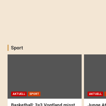
Sport
AKTUELL
SPORT
AKTUELL
Basketball: 3×3 Vogtland misst
Junge At