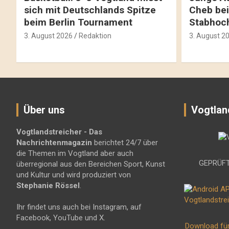
sich mit Deutschlands Spitze
Cheb bei
beim Berlin Tournament
Stabhoc
3. August 2026
Redaktion
3. August 2
Über uns
Vogtlan
Vogtlandstreicher
- Das
Nachrichtenmagazin
berichtet 24/7 über
die Themen im Vogtland aber auch
GEPRÜFT
überregional aus den Bereichen Sport, Kunst
und Kultur und wird produziert von
Stephanie Rössel
.
Ihr findet uns auch bei Instagram, auf
Facebook, YouTube und X.
Download fü