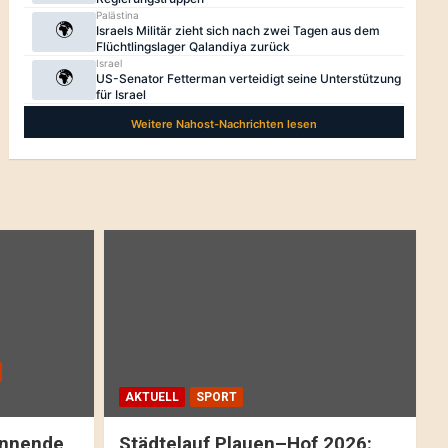
AKTUELL
SPORT
pannende
Städtelauf Plauen–Hof 2026: