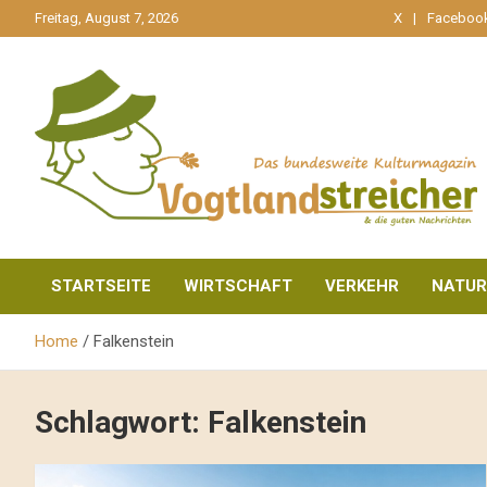
gehe
Freitag, August 7, 2026
X
Faceboo
zum
Inhalt
aktuell & mittendrin
Vogtlandstreicher
STARTSEITE
WIRTSCHAFT
VERKEHR
NATUR
Home
Falkenstein
Schlagwort:
Falkenstein