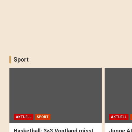
Sport
AKTUELL
SPORT
AKTUELL
Basketball: 3×3 Vogtland misst
Junge At