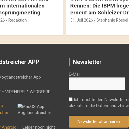
m internationalen
Rennen: Die IBPM bege
hsprungmeeting
erneut am Schleizer D
026
Redaktion
31. Juli 2026
Stephanie Rössel
dstreicher APP
Newsletter
E-Mail
 * VIRENFREI * WERBEFREI
Ich möchte den Newsletter e
akzeptiere die Datenschutzhinw
Newsletter abonnieren
r Android
Leider noch nicht