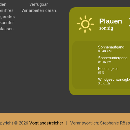
 den
verfügbar.
en ihres
Wir arbeiten daran.
dgerätes
Plauen
kannter
sonnig
ulassen.
Sonnenaufgang
05:48 AM
Sonnenuntergang
08:46 PM
Feuchtigkeit
63%
Windgeschwindigke
3.6Km/h
pyright © 2026
Vogtlandstreicher
Verantwortlich: Stephanie Röss