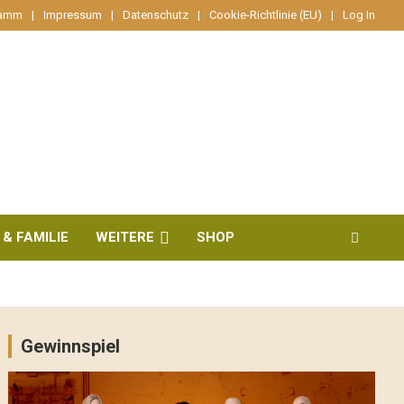
ramm
Impressum
Datenschutz
Cookie-Richtlinie (EU)
Log In
 & FAMILIE
WEITERE
SHOP
Gewinnspiel