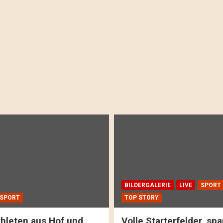
BILDERGALERIE
LIVE
SPORT
SPORT
TOP STORY
hleten aus Hof und
Volle Starterfelder, s