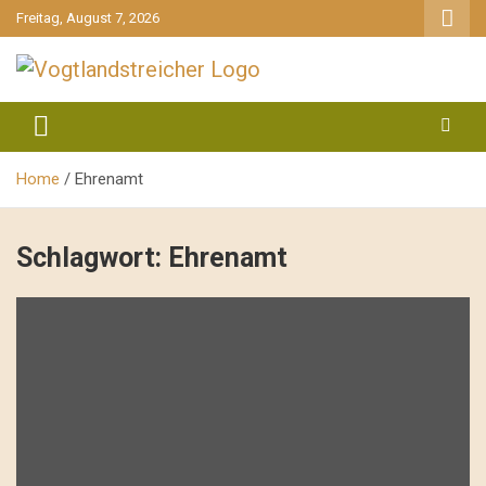
gehe
Freitag, August 7, 2026
zum
Inhalt
aktuell & mittendrin
Vogtlandstreicher
Home
Ehrenamt
Schlagwort:
Ehrenamt