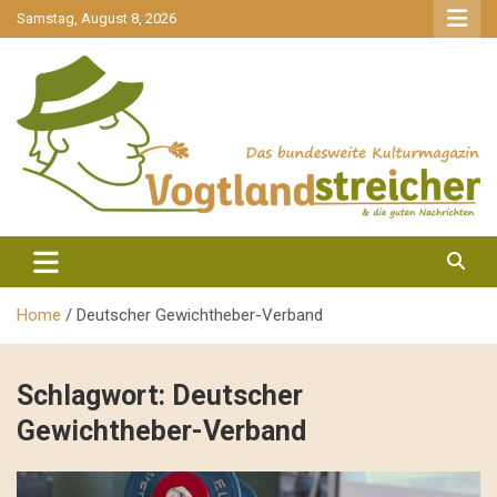
gehe
Samstag, August 8, 2026
zum
Inhalt
aktuell & mittendrin
Vogtlandstreicher
Home
Deutscher Gewichtheber-Verband
Schlagwort:
Deutscher
Gewichtheber-Verband