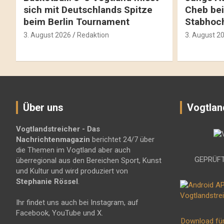
sich mit Deutschlands Spitze
Cheb bei
beim Berlin Tournament
Stabhoc
3. August 2026
Redaktion
3. August 2
Über uns
Vogtlan
Vogtlandstreicher
- Das
Nachrichtenmagazin
berichtet 24/7 über
die Themen im Vogtland aber auch
GEPRÜFT
überregional aus den Bereichen Sport, Kunst
und Kultur und wird produziert von
Stephanie Rössel
.
Ihr findet uns auch bei Instagram, auf
Facebook, YouTube und X.
Download fü