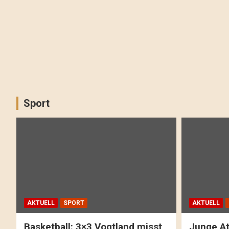
Sport
AKTUELL
SPORT
AKTUELL
Basketball: 3×3 Vogtland misst
Junge At