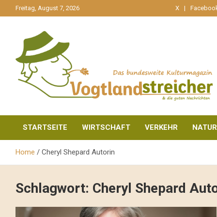
gehe
Freitag, August 7, 2026
X
Faceboo
zum
Inhalt
aktuell & mittendrin
Vogtlandstreicher
STARTSEITE
WIRTSCHAFT
VERKEHR
NATUR
Home
Cheryl Shepard Autorin
Schlagwort:
Cheryl Shepard Auto