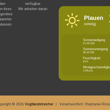
 den
verfügbar.
en ihres
Wir arbeiten daran.
dgerätes
Plauen
kannter
sonnig
ulassen.
Sonnenaufgang
05:48 AM
Sonnenuntergang
08:46 PM
Feuchtigkeit
63%
Windgeschwindigke
3.6Km/h
pyright © 2026
Vogtlandstreicher
Verantwortlich: Stephanie Röss