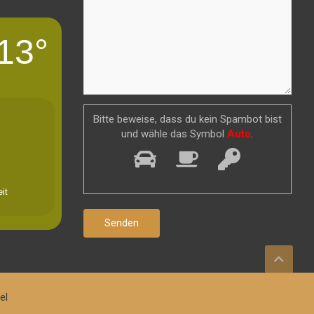
13°
Bitte beweise, dass du kein Spambot bist
und wähle das Symbol
Auto
.
it
el