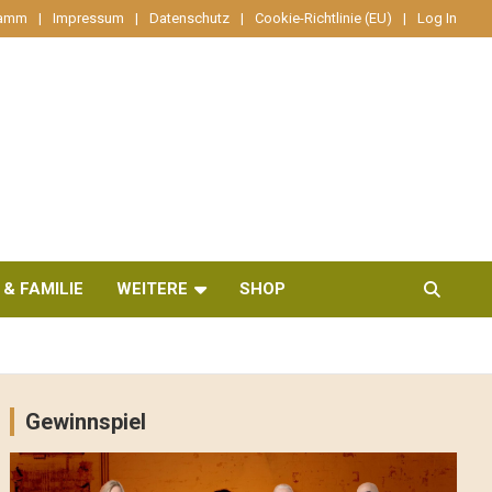
ramm
Impressum
Datenschutz
Cookie-Richtlinie (EU)
Log In
 & FAMILIE
WEITERE
SHOP
Gewinnspiel