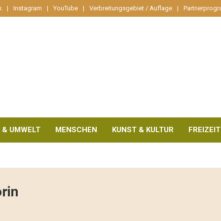
k
Instagram
YouTube
Verbreitungsgebiet / Auflage
Partnerprog
 & UMWELT
MENSCHEN
KUNST & KULTUR
FREIZEIT
rin