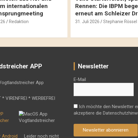
m internationalen
Rennen: Die IBPM bege
hsprungmeeting
erneut am Schleizer D
026
Redaktion
31. Juli 2026
Stephanie Rössel
dstreicher APP
Newsletter
E-Mail
 * VIRENFREI * WERBEFREI
Ich möchte den Newsletter e
akzeptiere die Datenschutzhinw
Newsletter abonnieren
r Android
Leider noch nicht