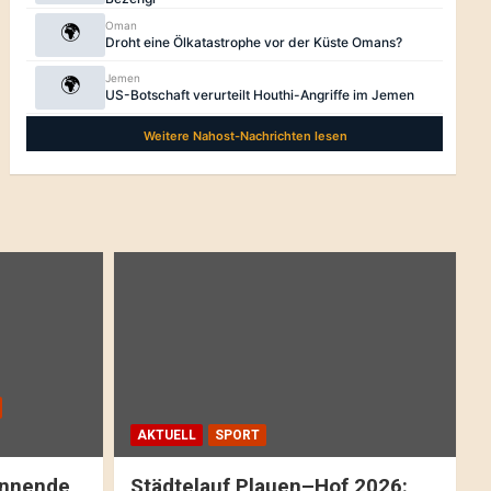
AKTUELL
SPORT
pannende
Städtelauf Plauen–Hof 2026: