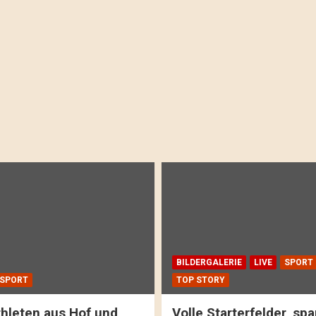
BILDERGALERIE
LIVE
SPORT
SPORT
TOP STORY
hleten aus Hof und
Volle Starterfelder, s