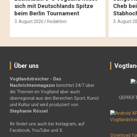
sich mit Deutschlands Spitze
Cheb bei
beim Berlin Tournament
Stabhoc
3. August 2026
Redaktion
3. August 2
Über uns
Vogtlan
Vogtlandstreicher
- Das
Nachrichtenmagazin
berichtet 24/7 über
die Themen im Vogtland aber auch
GEPRÜFT
überregional aus den Bereichen Sport, Kunst
und Kultur und wird produziert von
Stephanie Rössel
.
Ihr findet uns auch bei Instagram, auf
Facebook, YouTube und X.
Download fü