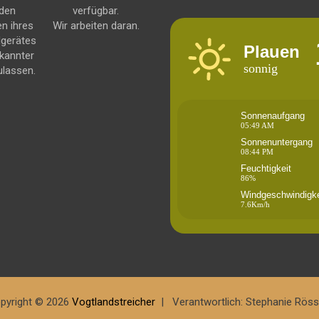
 den
verfügbar.
en ihres
Wir arbeiten daran.
dgerätes
Plauen
kannter
sonnig
ulassen.
Sonnenaufgang
05:49 AM
Sonnenuntergang
08:44 PM
Feuchtigkeit
86%
Windgeschwindigke
7.6Km/h
pyright © 2026
Vogtlandstreicher
Verantwortlich: Stephanie Röss