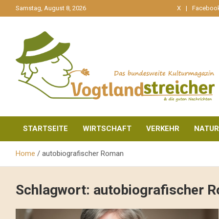
gehe
Samstag, August 8, 2026
X
Faceboo
zum
Inhalt
aktuell & mittendrin
Vogtlandstreicher
STARTSEITE
WIRTSCHAFT
VERKEHR
NATUR
Home
autobiografischer Roman
Schlagwort:
autobiografischer 