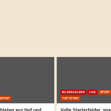
BILDERGALERIE
LIVE
SPORT
SPORT
TOP STORY
hleten aus Hof und
Volle Starterfelder, s