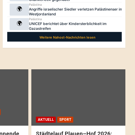
AKTUELL
SPORT
pannende
Städtelauf Plauen–Hof 2026: