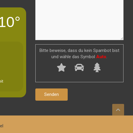
10°
Bitte beweise, dass du kein Spambot bist
und wähle das Symbol
Auto
.
it
el