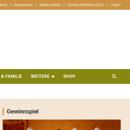
ramm
Impressum
Datenschutz
Cookie-Richtlinie (EU)
Log In
 & FAMILIE
WEITERE
SHOP
Gewinnspiel