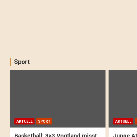
Sport
AKTUELL
SPORT
AKTUELL
Basketball: 3×3 Vogtland misst
Junge At