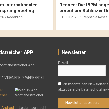
m internationalen
Rennen: Die IBPM bege
hsprungmeeting
erneut am Schleizer D
026
Redaktion
31. Juli 2026
Stephanie Rössel
dstreicher APP
Newsletter
E-Mail
 * VIRENFREI * WERBEFREI
Ich möchte den Newsletter e
akzeptiere die Datenschutzhinw
Newsletter abonnieren
r Android
Leider noch nicht