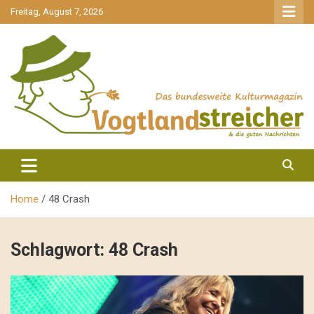
gehe
Freitag, August 7, 2026
zum
Inhalt
aktuell & mittendrin
Vogtlandstreicher
Home
48 Crash
Schlagwort:
48 Crash