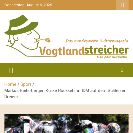
gehe
Donnerstag, August 6, 2026
zum
Inhalt
aktuell & mittendrin
Vogtlandstreicher
Home
Sport
Markus Reiterberger: Kurze Rückkehr in IDM auf dem Schleizer
Dreieck