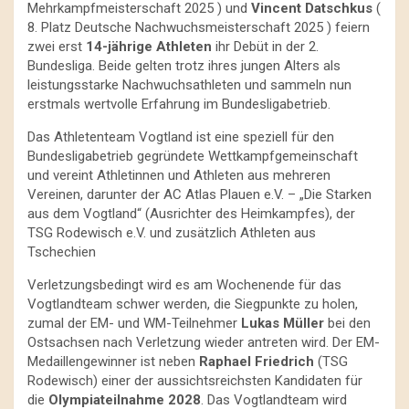
Mehrkampfmeisterschaft 2025 ) und
Vincent Datschkus
(
8. Platz Deutsche Nachwuchsmeisterschaft 2025 ) feiern
zwei erst
14-jährige Athleten
ihr Debüt in der 2.
Bundesliga. Beide gelten trotz ihres jungen Alters als
leistungsstarke Nachwuchsathleten und sammeln nun
erstmals wertvolle Erfahrung im Bundesligabetrieb.
Das Athletenteam Vogtland ist eine speziell für den
Bundesligabetrieb gegründete Wettkampfgemeinschaft
und vereint Athletinnen und Athleten aus mehreren
Vereinen, darunter der AC Atlas Plauen e.V. – „Die Starken
aus dem Vogtland“ (Ausrichter des Heimkampfes), der
TSG Rodewisch e.V. und zusätzlich Athleten aus
Tschechien
Verletzungsbedingt wird es am Wochenende für das
Vogtlandteam schwer werden, die Siegpunkte zu holen,
zumal der EM- und WM-Teilnehmer
Lukas Müller
bei den
Ostsachsen nach Verletzung wieder antreten wird. Der EM-
Medaillengewinner ist neben
Raphael Friedrich
(TSG
Rodewisch) einer der aussichtsreichsten Kandidaten für
die
Olympiateilnahme 2028
. Das Vogtlandteam wird