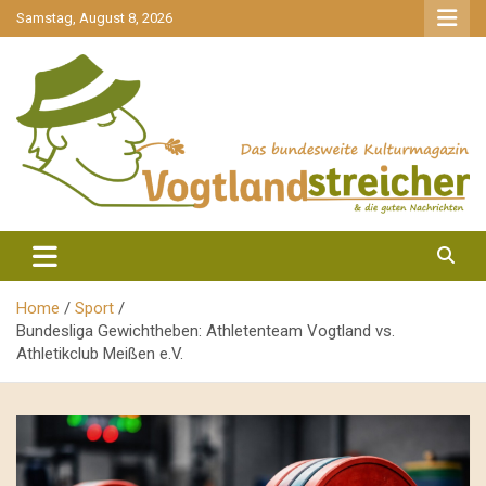
gehe
Samstag, August 8, 2026
zum
Inhalt
aktuell & mittendrin
Vogtlandstreicher
Home
Sport
Bundesliga Gewichtheben: Athletenteam Vogtland vs.
Athletikclub Meißen e.V.