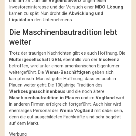
und am 26. Juni die
Regelinsolvenz
angemeldet.
Investoreninteresse und der Versuch einer
MBO-Lösung
kamen zu spät. Nun droht die
Abwicklung und
Liquidation
des Unternehmens.
Die Maschinenbautradition lebt
weiter
Trotz der traurigen Nachrichten gibt es auch Hoffnung. Die
Muttergesellschaft GRG
, ebenfalls von der
Insolvenz
betroffen, wird unter einem amerikanischen Eigentümer
weitergeführt. Die
Wema-Beschäftigten
geben sich
kämpferisch. Man ist guter Hoffnung, dass es auch in
Plauen weiter geht: Die 100jährige Tradition des
Werkzeugmaschinenbaus
und die noch ältere
Maschinenbautradition in Plauen
und im
Vogtland
wird
in anderen Firmen erfolgreich fortgeführt. Auch hier wird
ehemaliges Personal der
Wema Vogtland
mit dabei sein,
denn die gut ausgebildeten Fachkräfte sind sehr begehrt
auf dem Markt.
Werbung