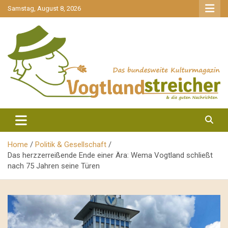
gehe
Samstag, August 8, 2026
zum
Inhalt
aktuell & mittendrin
Vogtlandstreicher
Home
Politik & Gesellschaft
Das herzzerreißende Ende einer Ära: Wema Vogtland schließt
nach 75 Jahren seine Türen