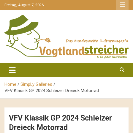
gehe
Freitag, August 7, 2026
zum
Inhalt
aktuell & mittendrin
Vogtlandstreicher
Home
SimpLy Galleries
VFV Klassik GP 2024 Schleizer Dreieck Motorrad
VFV Klassik GP 2024 Schleizer
Dreieck Motorrad