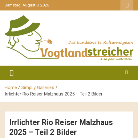
gehe
Samstag, August 8, 2026
zum
Inhalt
aktuell & mittendrin
Vogtlandstreicher
Home
SimpLy Galleries
Irrlichter Rio Reiser Malzhaus 2025 – Teil 2 Bilder
Irrlichter Rio Reiser Malzhaus
2025 – Teil 2 Bilder