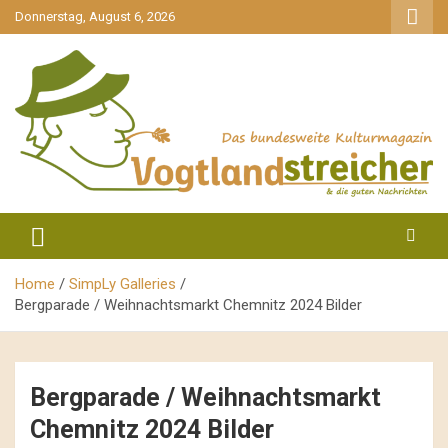
gehe
Donnerstag, August 6, 2026
zum
Inhalt
aktuell & mittendrin
Vogtlandstreicher
Home
SimpLy Galleries
Bergparade / Weihnachtsmarkt Chemnitz 2024 Bilder
Bergparade / Weihnachtsmarkt
Chemnitz 2024 Bilder