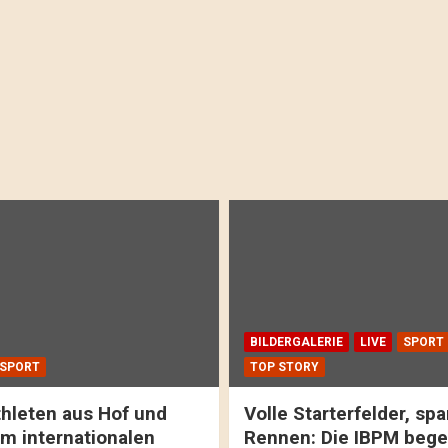
BILDERGALERIE
LIVE
SPORT
SPORT
TOP STORY
hleten aus Hof und
Volle Starterfelder, s
m internationalen
Rennen: Die IBPM bege