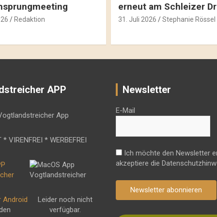
hsprungmeeting
erneut am Schleizer D
026
Redaktion
31. Juli 2026
Stephanie Rössel
dstreicher APP
Newsletter
E-Mail
 * VIRENFREI * WERBEFREI
Ich möchte den Newsletter e
akzeptiere die Datenschutzhinw
Newsletter abonnieren
r Android
Leider noch nicht
 den
verfügbar.