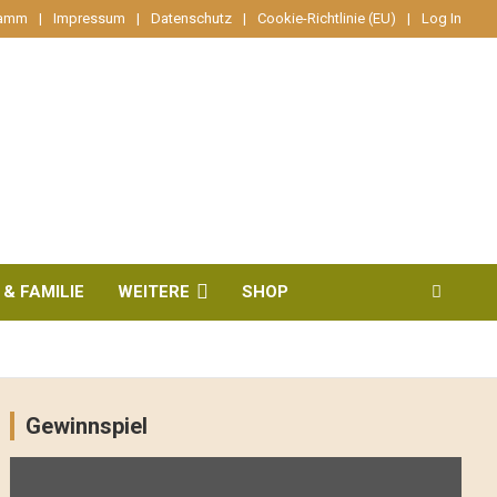
ramm
Impressum
Datenschutz
Cookie-Richtlinie (EU)
Log In
 & FAMILIE
WEITERE
SHOP
Gewinnspiel