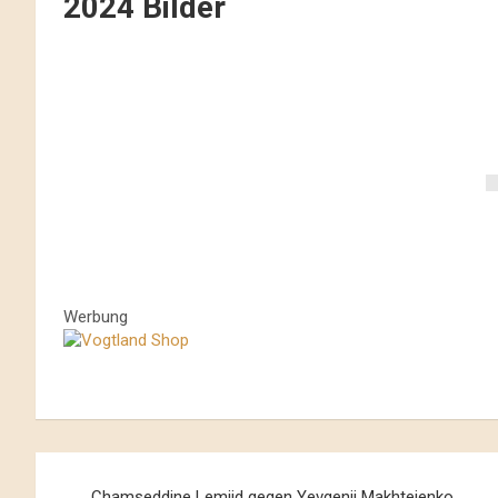
2024 Bilder
Werbung
Beitrags-
Chamseddine Lemjid gegen Yevgenii Makhteienko