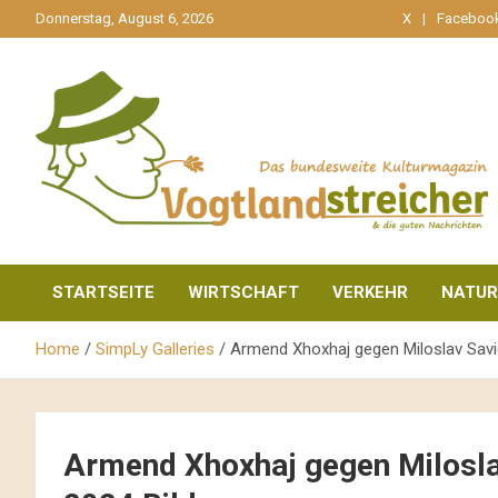
gehe
Donnerstag, August 6, 2026
X
Faceboo
zum
Inhalt
aktuell & mittendrin
Vogtlandstreicher
STARTSEITE
WIRTSCHAFT
VERKEHR
NATUR
Home
SimpLy Galleries
Armend Xhoxhaj gegen Miloslav Savi
Armend Xhoxhaj gegen Milosla