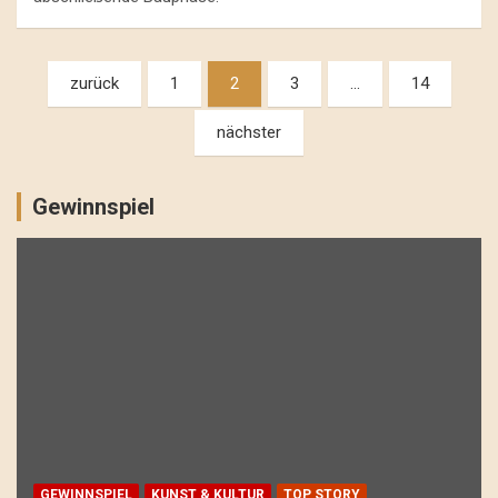
Beitragsnavigation
zurück
1
2
3
…
14
nächster
Gewinnspiel
GEWINNSPIEL
KUNST & KULTUR
TOP STORY