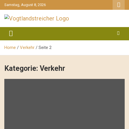
gehe
Samstag, August 8, 2026
zum
Inhalt
aktuell & mittendrin
Vogtlandstreicher
Home
Verkehr
Seite 2
Kategorie:
Verkehr