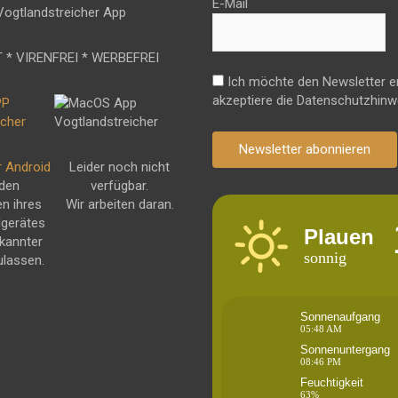
E-Mail
 * VIRENFREI * WERBEFREI
Ich möchte den Newsletter e
akzeptiere die Datenschutzhinw
Newsletter abonnieren
r Android
Leider noch nicht
 den
verfügbar.
en ihres
Wir arbeiten daran.
dgerätes
Plauen
kannter
sonnig
ulassen.
Sonnenaufgang
05:48 AM
Sonnenuntergang
08:46 PM
Feuchtigkeit
63%