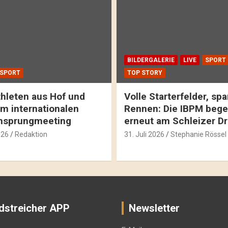
BILDERGALERIE
LIVE
SPORT
SPORT
TOP STORY
hleten aus Hof und
Volle Starterfelder, s
m internationalen
Rennen: Die IBPM bege
hsprungmeeting
erneut am Schleizer D
026
Redaktion
31. Juli 2026
Stephanie Rössel
dstreicher APP
Newsletter