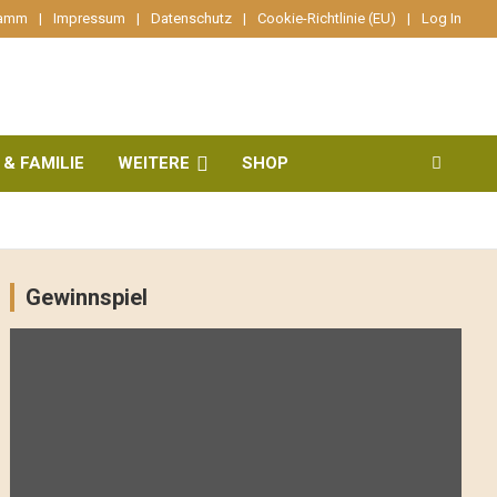
ramm
Impressum
Datenschutz
Cookie-Richtlinie (EU)
Log In
 & FAMILIE
WEITERE
SHOP
Gewinnspiel