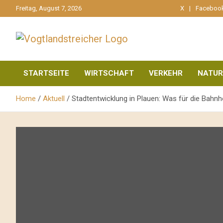
gehe
Freitag, August 7, 2026
X
Faceboo
zum
Inhalt
aktuell & mittendrin
Vogtlandstreicher
STARTSEITE
WIRTSCHAFT
VERKEHR
NATUR
Home
Aktuell
Stadtentwicklung in Plauen: Was für die Bahnho