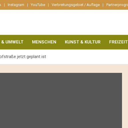
k
Instagram
YouTube
Verbreitungsgebiet / Auflage
Partnerprog
 & UMWELT
MENSCHEN
KUNST & KULTUR
FREIZEIT
fstraße jetzt geplant ist