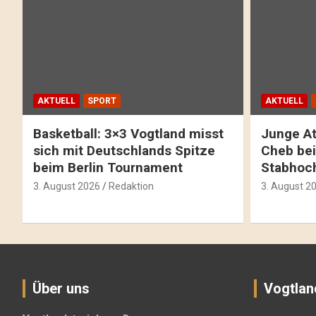
AKTUELL
SPORT
AKTUELL
Basketball: 3×3 Vogtland misst
Junge At
sich mit Deutschlands Spitze
Cheb bei
beim Berlin Tournament
Stabhoc
3. August 2026
Redaktion
3. August 2
Über uns
Vogtlan