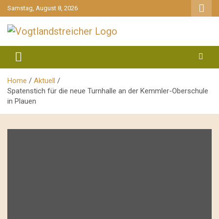
gehe
Samstag, August 8, 2026
zum
Inhalt
aktuell & mittendrin
Vogtlandstreicher
Home
Aktuell
Spatenstich für die neue Turnhalle an der Kemmler-Oberschule
in Plauen