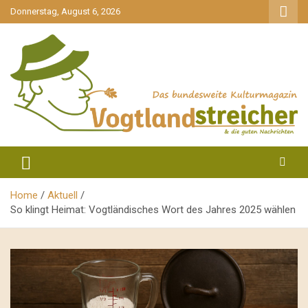
gehe
Donnerstag, August 6, 2026
zum
Inhalt
aktuell & mittendrin
Vogtlandstreicher
Home
Aktuell
So klingt Heimat: Vogtländisches Wort des Jahres 2025 wählen