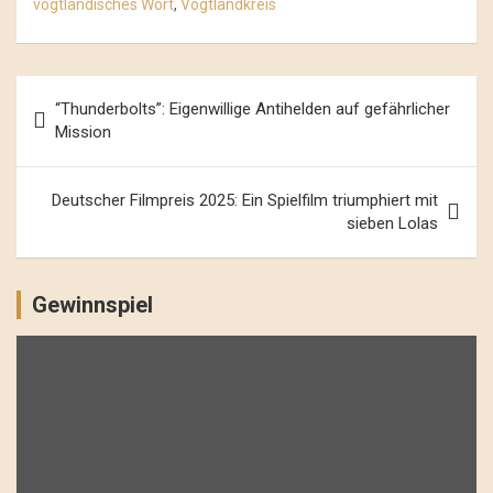
vogtländisches Wort
,
Vogtlandkreis
Beitrags-
“Thunderbolts”: Eigenwillige Antihelden auf gefährlicher
Navigation
Mission
Deutscher Filmpreis 2025: Ein Spielfilm triumphiert mit
sieben Lolas
Gewinnspiel