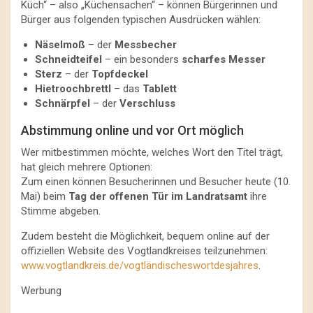
Küch“ – also „Küchensachen“ – können Bürgerinnen und
Bürger aus folgenden typischen Ausdrücken wählen:
Näselmoß
– der
Messbecher
Schneidteifel
– ein besonders
scharfes Messer
Sterz
– der
Topfdeckel
Hietroochbrettl
– das
Tablett
Schnärpfel
– der
Verschluss
Abstimmung online und vor Ort möglich
Wer mitbestimmen möchte, welches Wort den Titel trägt,
hat gleich mehrere Optionen:
Zum einen können Besucherinnen und Besucher heute (10.
Mai) beim
Tag der offenen Tür im Landratsamt
ihre
Stimme abgeben.
Zudem besteht die Möglichkeit, bequem online auf der
offiziellen Website des Vogtlandkreises teilzunehmen:
www.vogtlandkreis.de/vogtländischeswortdesjahres
.
Werbung