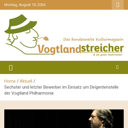
gehe
Montag, August 10, 2026
zum
Inhalt
aktuell & mittendrin
Vogtlandstreicher
Home
Aktuell
Sechster und letzter Bewerber im Einsatz um Dirigentenstelle
der Vogtland Philharmonie