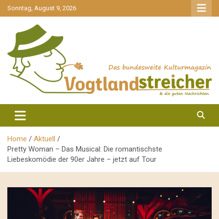
gehe
Sonntag, August 9, 2026
zum
Inhalt
aktuell & mittendrin
Vogtlandstreicher
Home
Aktuell
Pretty Woman – Das Musical: Die romantischste
Liebeskomödie der 90er Jahre – jetzt auf Tour