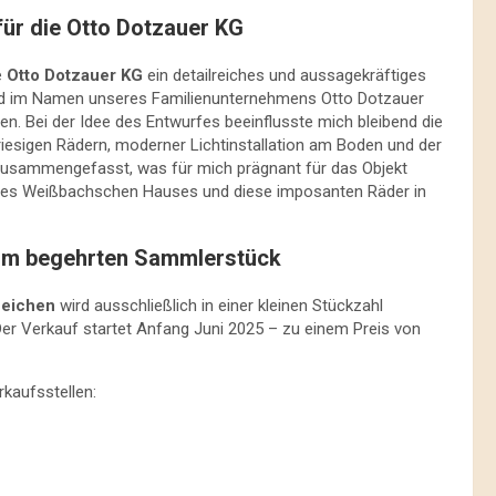
für die Otto Dotzauer KG
ie
Otto Dotzauer KG
ein detailreiches und aussagekräftiges
und im Namen unseres Familienunternehmens Otto Dotzauer
n. Bei der Idee des Entwurfes beeinflusste mich bleibend die
riesigen Rädern, moderner Lichtinstallation am Boden und der
 zusammengefasst, was für mich prägnant für das Objekt
ur des Weißbachschen Hauses und diese imposanten Räder in
zum begehrten Sammlerstück
zeichen
wird ausschließlich in einer kleinen Stückzahl
Der Verkauf startet Anfang Juni 2025 – zu einem Preis von
kaufsstellen: