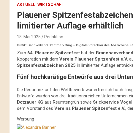
AKTUELL
WIRTSCHAFT
Plauener Spitzenfestabzeichen
limitierter Auflage erhältlich
18. Mai 2025
Redaktion
Grafik: Dachverband Stadtmarketing – Digitale Vorschau des Abzeichens. St
Zum
64. Plauener Spitzenfest
hat der
Branchenverband 
Kooperation mit dem
Verein Plauener Spitzenfest e.V.
au
Spitzenfestabzeichen 2025
in limitierter Auflage entwick
Fünf hochkarätige Entwürfe aus drei Unte
Die Resonanz auf den Wettbewerb war erfreulich hoch. Insg
Entwürfe wurden von drei traditionsreichen Unternehmen ei
Dotzauer KG
aus Reumtengrün sowie
Stickservice Vogel
dem Vorstand des
Vereins Plauener Spitzenfest e.V.
, d
Werbung