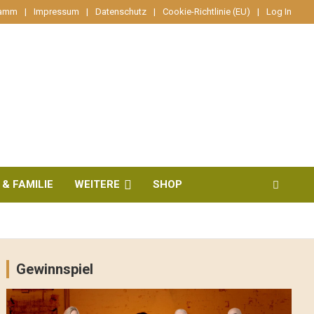
ramm
Impressum
Datenschutz
Cookie-Richtlinie (EU)
Log In
 & FAMILIE
WEITERE
SHOP
Gewinnspiel