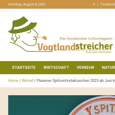
gehe
Samstag, August 8, 2026
X
Faceboo
zum
Inhalt
aktuell & mittendrin
Vogtlandstreicher
STARTSEITE
WIRTSCHAFT
VERKEHR
NATUR
Home
Aktuell
Plauener Spitzenfestabzeichen 2025 ab Juni in s