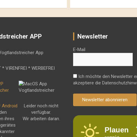
dstreicher APP
Newsletter
E-Mail
 * VIRENFREI * WERBEFREI
Ich möchte den Newsletter e
akzeptiere die Datenschutzhinw
Newsletter abonnieren
r Android
Leider noch nicht
 den
verfügbar.
en ihres
Wir arbeiten daran.
dgerätes
Plauen
kannter
sonnig