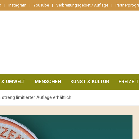
k
Instagram
YouTube
Verbreitungsgebiet / Auflage
Partnerprog
 & UMWELT
MENSCHEN
KUNST & KULTUR
FREIZEIT
treng limitierter Auflage erhältlich