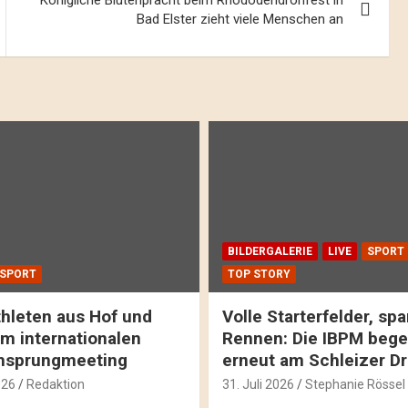
Königliche Blütenpracht beim Rhododendronfest in
Bad Elster zieht viele Menschen an
BILDERGALERIE
LIVE
SPORT
SPORT
TOP STORY
hleten aus Hof und
Volle Starterfelder, s
m internationalen
Rennen: Die IBPM bege
hsprungmeeting
erneut am Schleizer D
026
Redaktion
31. Juli 2026
Stephanie Rössel