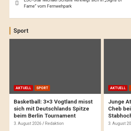
ESC-Star Michael Schulte verewigt sich in „Signs of
Navigation
Fame“ vom Fernwehpark
Sport
AKTUELL
SPORT
AKTUELL
Basketball: 3×3 Vogtland misst
Junge At
sich mit Deutschlands Spitze
Cheb bei
beim Berlin Tournament
Stabhoc
3. August 2026
Redaktion
3. August 2