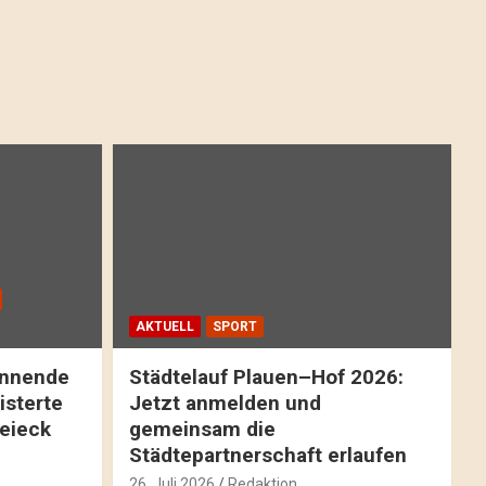
AKTUELL
SPORT
pannende
Städtelauf Plauen–Hof 2026:
isterte
Jetzt anmelden und
reieck
gemeinsam die
Städtepartnerschaft erlaufen
26. Juli 2026
Redaktion