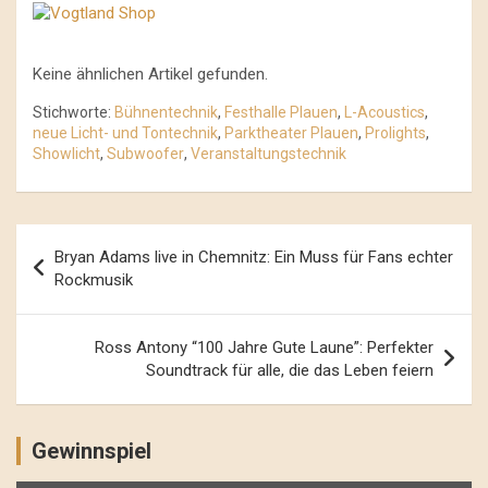
Keine ähnlichen Artikel gefunden.
Stichworte:
Bühnentechnik
,
Festhalle Plauen
,
L-Acoustics
,
neue Licht- und Tontechnik
,
Parktheater Plauen
,
Prolights
,
Showlicht
,
Subwoofer
,
Veranstaltungstechnik
Beitrags-
Bryan Adams live in Chemnitz: Ein Muss für Fans echter
Navigation
Rockmusik
Ross Antony “100 Jahre Gute Laune”: Perfekter
Soundtrack für alle, die das Leben feiern
Gewinnspiel