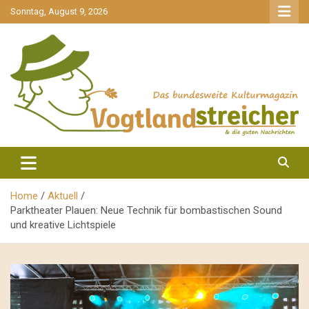
gehe
Sonntag, August 9, 2026
zum
Inhalt
aktuell & mittendrin
Vogtlandstreicher
Home
Aktuell
Parktheater Plauen: Neue Technik für bombastischen Sound
und kreative Lichtspiele