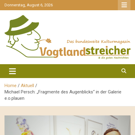
gehe
Donnerstag, August 6, 2026
zum
Inhalt
aktuell & mittendrin
Vogtlandstreicher
Home
Aktuell
Michael Persch: „Fragmente des Augenblicks“ in der Galerie
e.o.plauen