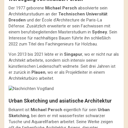
Der 1977 geborene
Michael Persch
absolvierte sein
Architekturstudium an der
Technischen Universität
Dresden
und der École d’Architecture de Paris-La
Défense. Zusätzlich erweiterte er sein Fachwissen mit
einem berufsbegleitenden Masterstudium in
Sydney.
Sein
Interesse für nachhaltiges Bauen führte ihn schließlich
2022 zum Titel des Fachingenieurs für Holzbau.
Von 2013 bis 2021 lebte er in
Singapur
, wo er nicht nur als
Architekt arbeitete, sondern sich intensiv seiner
künstlerischen Leidenschaft widmete. Seit drei Jahren ist
er zurück in
Plauen
, wo er als Projektleiter in einem
Architekturbüro arbeitet.
Urban Sketching und asiatische Architektur
Bekannt ist
Michael Persch
eigentlich für sein
Urban
Sketching
, bei dem er mit wasserfester schwarzer
Tusche und Aquarellfarben arbeitet. Seine Werke zeigen
oft die farbenfrohe Architektur Asiens, darunter