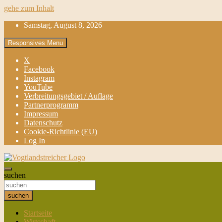
gehe zum Inhalt
Samstag, August 8, 2026
Responsives Menu
X
Facebook
Instagram
YouTube
Verbreitungsgebiet / Auflage
Partnerprogramm
Impressum
Datenschutz
Cookie-Richtlinie (EU)
Log In
aktuell & mittendrin
suchen
Vogtlandstreicher
suchen
Startseite
Wirtschaft