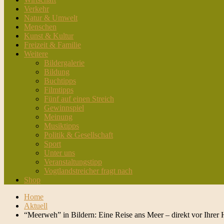
Verkehr
Natur & Umwelt
Menschen
Kunst & Kultur
Freizeit & Familie
Weitere
Bildergalerie
Bildung
Buchtipps
Filmtipps
Fünf auf einen Streich
Gewinnspiel
Meinung
Musiktipps
Politik & Gesellschaft
Sport
Unter uns
Veranstaltungstipp
Vogtlandstreicher fragt nach
Shop
Home
Aktuell
“Meerweh” in Bildern: Eine Reise ans Meer – direkt vor Ihrer 