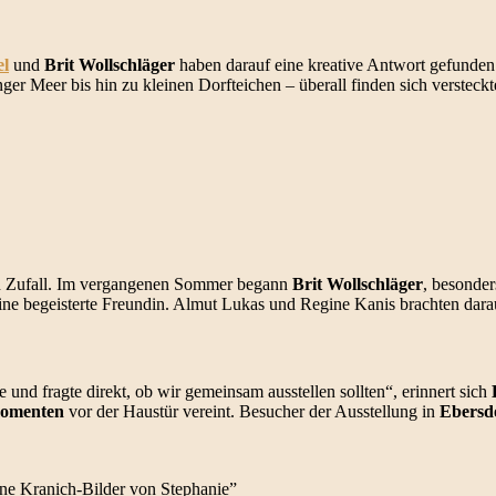
el
und
Brit Wollschläger
haben darauf eine kreative Antwort gefunden. 
ger Meer bis hin zu kleinen Dorfteichen – überall finden sich versteck
en Zufall. Im vergangenen Sommer begann
Brit Wollschläger
, besonde
eine begeisterte Freundin. Almut Lukas und Regine Kanis brachten dar
und fragte direkt, ob wir gemeinsam ausstellen sollten“, erinnert sich
omenten
vor der Haustür vereint. Besucher der Ausstellung in
Ebersd
öne Kranich-Bilder von Stephanie”