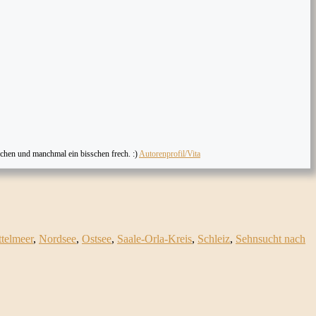
chen und manchmal ein bisschen frech. :)
Autorenprofil/Vita
ttelmeer
,
Nordsee
,
Ostsee
,
Saale-Orla-Kreis
,
Schleiz
,
Sehnsucht nach