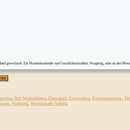
tland gewechselt. Ein Momentesammler und Geschichtenerzähler. Neugierig, nahe an den Mens
rint
menius
,
Brit Wollschläger
,
Ebersdorf
,
Fotografien
,
Küstenmomente
,
Mi
ssage
,
Vogtland
,
Wisentahalle Schleiz