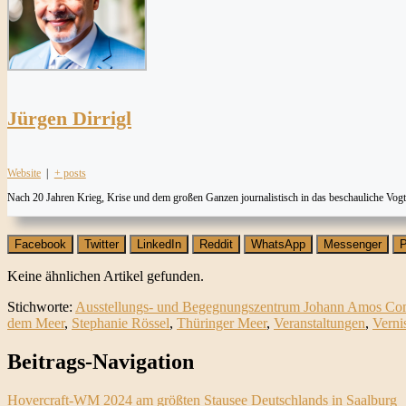
Jürgen Dirrigl
Website
|
+ posts
Nach 20 Jahren Krieg, Krise und dem großen Ganzen journalistisch in das beschauliche Vog
Facebook
Twitter
LinkedIn
Reddit
WhatsApp
Messenger
P
Keine ähnlichen Artikel gefunden.
Stichworte:
Ausstellungs- und Begegnungszentrum Johann Amos Co
dem Meer
,
Stephanie Rössel
,
Thüringer Meer
,
Veranstaltungen
,
Verni
Beitrags-Navigation
Hovercraft-WM 2024 am größten Stausee Deutschlands in Saalburg