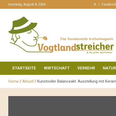
gehe
Samstag, August 8, 2026
X
Faceboo
zum
Inhalt
aktuell & mittendrin
Vogtlandstreicher
STARTSEITE
WIRTSCHAFT
VERKEHR
NATUR
Home
Aktuell
Kunstvoller Balanceakt: Ausstellung mit Keram