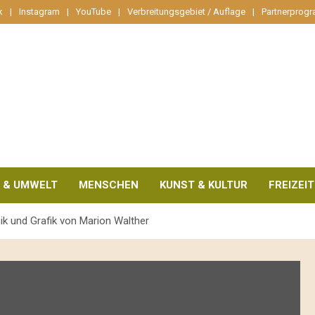
k
Instagram
YouTube
Verbreitungsgebiet / Auflage
Partnerprog
 & UMWELT
MENSCHEN
KUNST & KULTUR
FREIZEIT
ik und Grafik von Marion Walther