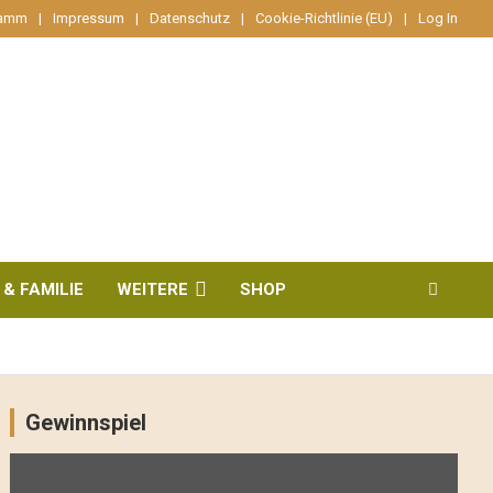
ramm
Impressum
Datenschutz
Cookie-Richtlinie (EU)
Log In
 & FAMILIE
WEITERE
SHOP
Gewinnspiel