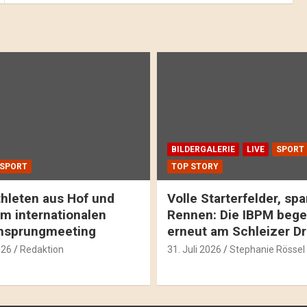
BILDERGALERIE
LIVE
SPORT
SPORT
TOP STORY
hleten aus Hof und
Volle Starterfelder, s
m internationalen
Rennen: Die IBPM bege
hsprungmeeting
erneut am Schleizer D
026
Redaktion
31. Juli 2026
Stephanie Rössel